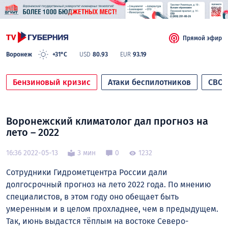
Прямой эфир
Воронеж
+31°C
USD
80.93
EUR
93.19
Бензиновый кризис
Атаки беспилотников
СВО
Воронежский климатолог дал прогноз на
лето – 2022
16:36 2022-05-13
3 мин
0
1232
Сотрудники Гидрометцентра России дали
долгосрочный прогноз на лето 2022 года. По мнению
специалистов, в этом году оно обещает быть
умеренным и в целом прохладнее, чем в предыдущем.
Так, июнь выдастся тёплым на востоке Северо-