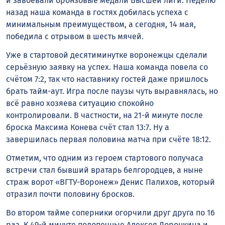
и завоевали бронзовые медали Высшей лиги. Неделю
назад наша команда в гостях добилась успеха с
минимальным преимуществом, а сегодня, 14 мая,
победила с отрывом в шесть мячей.
Уже в стартовой десятиминутке воронежцы сделали
серьёзную заявку на успех. Наша команда повела со
счётом 7:2, так что наставнику гостей даже пришлось
брать тайм-аут. Игра после паузы чуть выравнялась, но
всё равно хозяева ситуацию спокойно
контролировали. В частности, на 21-й минуте после
броска Максима Конева счёт стал 13:7. Ну а
завершилась первая половина матча при счёте 18:12.
Отметим, что одним из героем стартового получаса
встречи стал бывший вратарь белгородцев, а ныне
страж ворот «ВГТУ-Воронеж» Денис Палихов, который
отразил почти половину бросков.
Во втором тайме соперники огорчили друг друга по 16
раз. К 49-й минуте подопечные Алексея Доронкина и