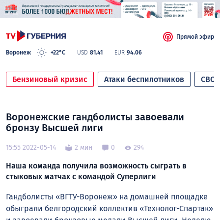
Прямой эфир
Воронеж
+22°C
USD
81.41
EUR
94.06
Бензиновый кризис
Атаки беспилотников
СВО
Воронежские гандболисты завоевали
бронзу Высшей лиги
15:55 2022-05-14
2 мин
0
294
Наша команда получила возможность сыграть в
стыковых матчах с командой Суперлиги
Гандболисты «ВГТУ-Воронеж» на домашней площадке
обыграли белгородский коллектив «Технолог-Спартак»