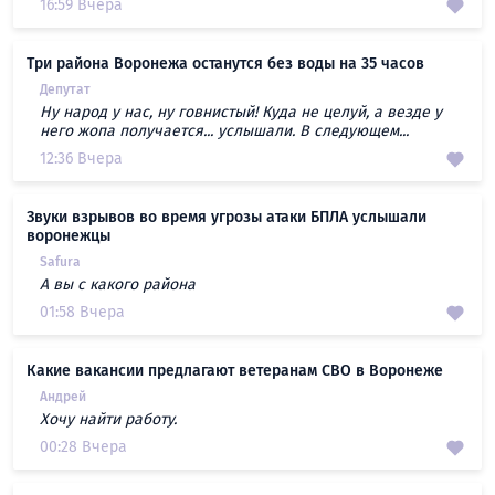
16:59 Вчера
Три района Воронежа останутся без воды на 35 часов
Депутат
Ну народ у нас, ну говнистый! Куда не целуй, а везде у
него жопа получается... услышали. В следующем...
12:36 Вчера
Звуки взрывов во время угрозы атаки БПЛА услышали
воронежцы
Safura
А вы с какого района
01:58 Вчера
Какие вакансии предлагают ветеранам СВО в Воронеже
Андрей
Хочу найти работу.
00:28 Вчера