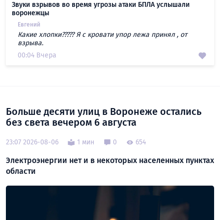
Звуки взрывов во время угрозы атаки БПЛА услышали
воронежцы
Евгений
Какие хлопки????? Я с кровати упор лежа принял , от
взрыва.
00:04 Вчера
Больше десяти улиц в Воронеже остались
без света вечером 6 августа
23:07 2026-08-06
1 мин
0
654
Электроэнергии нет и в некоторых населенных пунктах
области