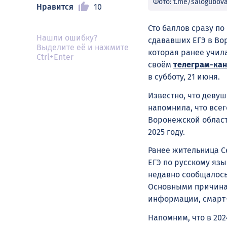
Фото: t.me/salogubov
Нравится
10
Сто баллов сразу по
Нашли ошибку?
сдававших ЕГЭ в Во
Выделите её и нажмите
которая ранее учил
Ctrl+Enter
своём
телеграм-ка
в субботу, 21 июня.
Известно, что деву
напомнила, что всег
Воронежской области
2025 году.
Ранее жительница С
ЕГЭ по русскому яз
недавно сообщалось
Основными причинам
информации, смарт
Напомним, что в 202