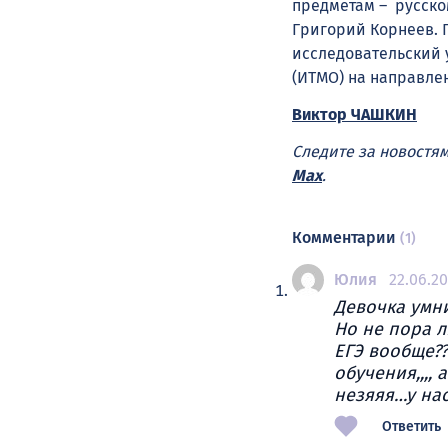
предметам – русско
Григорий Корнеев. 
исследовательский 
(ИТМО) на направле
Виктор ЧАШКИН
Следите за новостя
Max
.
Комментарии
(1)
Юлия
22.06.20
Девочка умни
Но не пора л
ЕГЭ вообще??
обучения,,,, 
незяяя…у на
Ответить