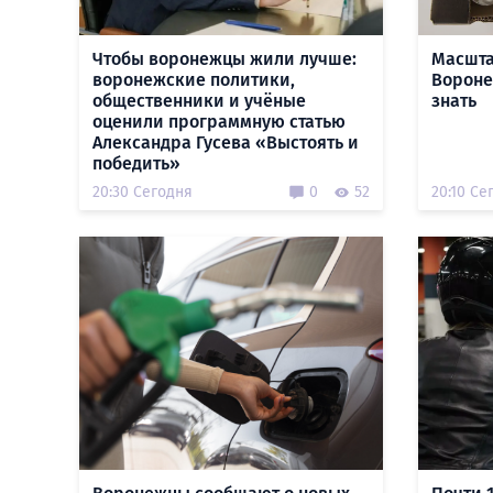
Чтобы воронежцы жили лучше:
Масшта
воронежские политики,
Воронеж
общественники и учёные
знать
оценили программную статью
Александра Гусева «Выстоять и
победить»
20:30 Сегодня
0
52
20:10 Се