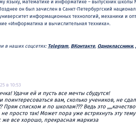
му языку, математике и информатике – выпускник школы
Позднее он был зачислен в Санкт-Петербургский национа
университет информационных технологий, механики и оп
ние «Информатика и вычислительная техника».
ми в наших соцсетях:
Telegram
,
ВКонтакте
,
Одноклассники
,
25 в 10:53
чка! Удачи ей и пусть все мечты сбудутся!
и поинтересоваться вам, сколько учеников, не сдал
? Прям списком и по школам??? Ведь это ,,,,качество
а не просто так! Может пора уже встряхнуть эту тему
с же все хорошо, прекрасная маркиза