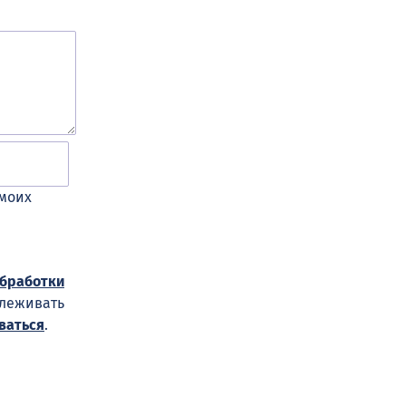
 моих
обработки
слеживать
ваться
.