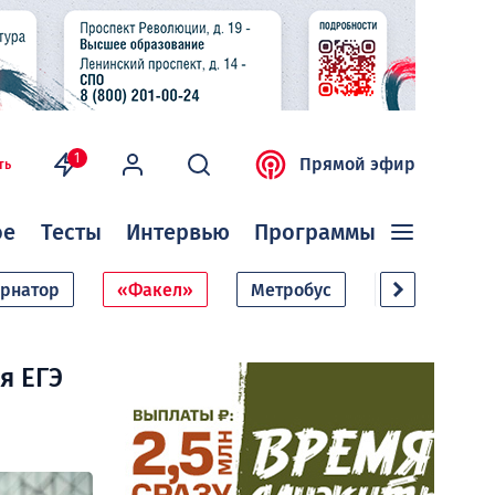
1
Прямой эфир
ть
ое
Тесты
Интервью
Программы
ернатор
«Факел»
Метробус
Дачный сезо
я ЕГЭ