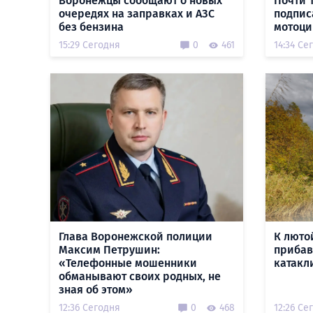
Воронежцы сообщают о новых
Почти 
очередях на заправках и АЗС
подпис
без бензина
мотоци
15:29 Сегодня
0
461
14:34 Се
Глава Воронежской полиции
К люто
Максим Петрушин:
прибав
«Телефонные мошенники
катакл
обманывают своих родных, не
зная об этом»
12:36 Сегодня
0
468
12:26 Се