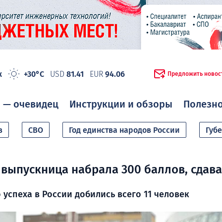
ж
+30°C
USD
81.41
EUR
94.06
Предложить новос
 — очевидец
Инструкции и обзоры
Полезн
в
СВО
Год единства народов России
Губ
выпускница набрала 300 баллов, сдава
о успеха в России добились всего 11 человек