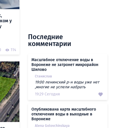
,
ком у
у
Последние
комментарии
0
114
Масштабное отключение воды в
Воронеже не затронет микрорайон
Шилово
Станислав
19:00 ленинский р-н воды уже нет
,многие не успели набрать
19:29 Сегодня
Опубликована карта масштабного
отключения воды в выходные в
Воронеже
Alena Golovchinskaya