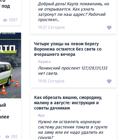
ого
Добрый день! Карта появиламь, но
 под
не открывается. Как узнать
затронут ли наш адрес? Рабочий
проспект...
1007
19:27 Сегодня
Четыре улицы на левом берегу
Воронежа остаются без света со
вчерашнего вечера
Лариса
Ленинский проспект 127,129,131,133
нет света.
19:16 Сегодня
Как обрезать вишню, смородину,
малину в августе: инструкция и
ный
советы дачникам
г
Ира
олее
Нужно ли оставлять корневую
систему растения томата в грунте
на зиму или ее надо удалить из
0
392
грунта?