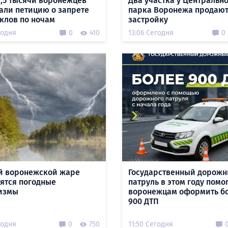
1,5 тысячи воронежцев
Два участка у Центральн
али петицию о запрете
парка Воронежа продают
клов по ночам
застройку
годня
0
410
13:06 Сегодня
0
й воронежской жаре
Государственный дорож
ятся погодные
патруль в этом году помо
измы
воронежцам оформить б
900 ДТП
годня
0
750
11:50 Сегодня