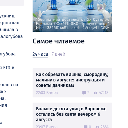
ускниц,
аровская,
общила в
Салогубова
Самое читаемое
огубова
24 часа
7 дней
я ЕГЭ в
Как обрезать вишню, смородину,
малину в августе: инструкция и
аллов на
советы дачникам
кже
22:03 Вчера
2
47218
на.
ния
Больше десяти улиц в Воронеже
остались без света вечером 6
августа
м
23:07 Вчера
0
2664