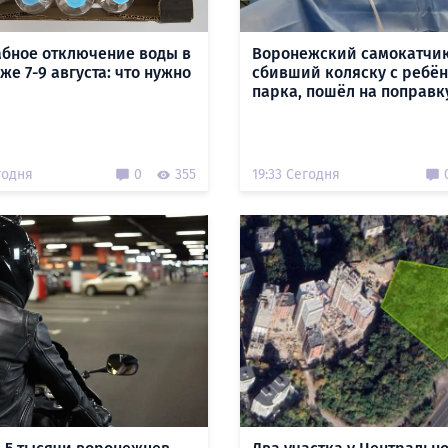
бное отключение воды в
Воронежский самокатчик
е 7-9 августа: что нужно
сбивший коляску с ребён
парка, пошёл на поправк
годня
0
355
19:33 Сегодня