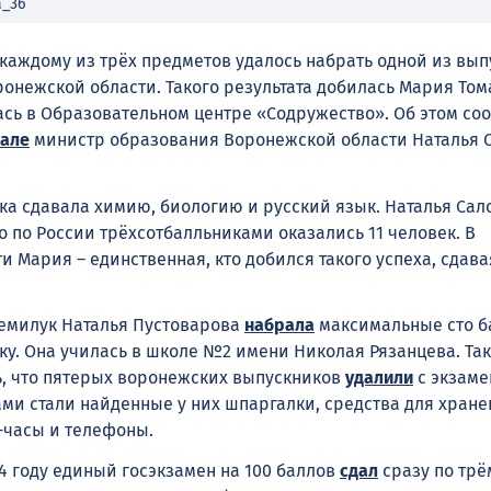
a_36
 каждому из трёх предметов удалось набрать одной из вып
ронежской области. Такого результата добилась Мария Том
ась в Образовательном центре «Содружество». Об этом со
нале
министр образования Воронежской области Наталья 
шка сдавала химию, биологию и русский язык. Наталья Сал
о по России трёхсотбалльниками оказались 11 человек. В
 Мария – единственная, кто добился такого успеха, сдава
емилук Наталья Пустоварова
набрала
максимальные сто б
ыку. Она училась в школе №2 имени Николая Рязанцева. Та
, что пятерых воронежских выпускников
удалили
с экзаме
и стали найденные у них шпаргалки, средства для хране
-часы и телефоны.
4 году единый госэкзамен на 100 баллов
сдал
сразу по трё