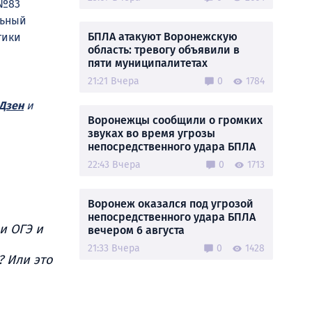
 №83
льный
БПЛА атакуют Воронежскую
тики
область: тревогу объявили в
пяти муниципалитетах
21:21 Вчера
0
1784
Дзен
и
Воронежцы сообщили о громких
звуках во время угрозы
непосредственного удара БПЛА
22:43 Вчера
0
1713
Воронеж оказался под угрозой
непосредственного удара БПЛА
и ОГЭ и
вечером 6 августа
21:33 Вчера
0
1428
? Или это