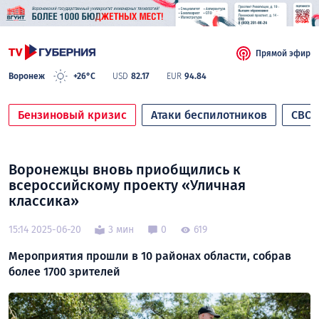
Прямой эфир
Воронеж
+26°C
USD
82.17
EUR
94.84
Бензиновый кризис
Атаки беспилотников
СВО
Воронежцы вновь приобщились к
всероссийскому проекту «Уличная
классика»
15:14 2025-06-20
3 мин
0
619
Мероприятия прошли в 10 районах области, собрав
более 1700 зрителей