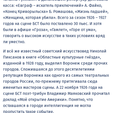
касса: «Евграф – искатель приключений» А. Файко,
«Конец Криворыльска» Б. Ромашова, «Жизнь падшей»,
«Женщина, которая убила». Всего за сезон 1926 – 1927
годов на сцене БСТ было поставлено 30 пьес. И хотя
были в афише «Гроза», «Гамлет», «Горе от ума»,
говорить о высоком искусстве в таких условиях вряд
ли уместно.
И всё же известный советский искусствовед Николай
Пиксанов в книге «Областные культурные гнёзда»,
изданной в 1928 году, выделил Воронеж среди прочих
городов. Сложившаяся до этого десятилетиями
репутация Воронежа как одного из самых театральных
городов России, по-прежнему притягивала сюда
именитых мастеров сцены. А 22 ноября 1926 года на
сцене БСТ поэт-трибун Владимир Маяковский прочитал
доклад «Моё открытие Америки». Понятно, что
оставшаяся в городе интеллигенция не могла
пропустить такое событие.