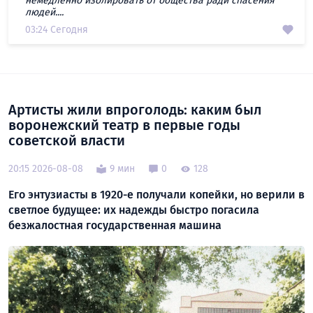
немедленно изолировать от общества ради спасения
людей....
03:24 Сегодня
Артисты жили впроголодь: каким был
воронежский театр в первые годы
советской власти
20:15 2026-08-08
9 мин
0
128
Его энтузиасты в 1920-е получали копейки, но верили в
светлое будущее: их надежды быстро погасила
безжалостная государственная машина