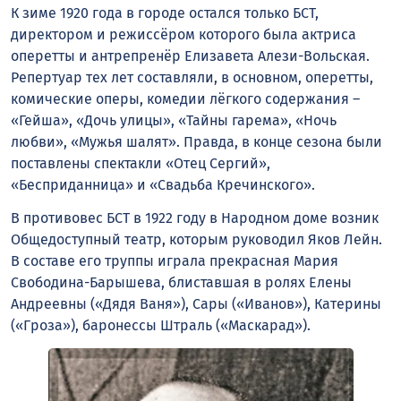
К зиме 1920 года в городе остался только БСТ,
директором и режиссёром которого была актриса
оперетты и антрепренёр Елизавета Алези-Вольская.
Репертуар тех лет составляли, в основном, оперетты,
комические оперы, комедии лёгкого содержания –
«Гейша», «Дочь улицы», «Тайны гарема», «Ночь
любви», «Мужья шалят». Правда, в конце сезона были
поставлены спектакли «Отец Сергий»,
«Бесприданница» и «Свадьба Кречинского».
В противовес БСТ в 1922 году в Народном доме возник
Общедоступный театр, которым руководил Яков Лейн.
В составе его труппы играла прекрасная Мария
Свободина-Барышева, блиставшая в ролях Елены
Андреевны («Дядя Ваня»), Сары («Иванов»), Катерины
(«Гроза»), баронессы Штраль («Маскарад»).