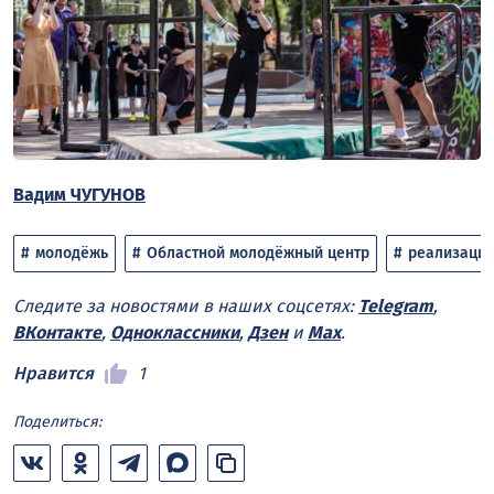
Вадим ЧУГУНОВ
молодёжь
Областной молодёжный центр
реализация
Следите за новостями в наших соцсетях:
Telegram
,
ВКонтакте
,
Одноклассники
,
Дзен
и
Max
.
Нравится
1
Поделиться: