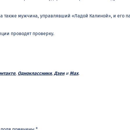
 а также мужчина, управлявший «Ладой Калиной», и его п
иции проводят проверку.
нтакте
,
Одноклассники
,
Дзен
и
Max
.
 поля помечены
*