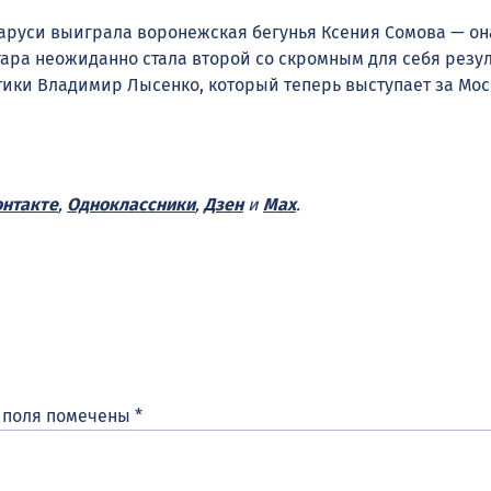
аруси выиграла воронежская бегунья Ксения Сомова — она 
ара неожиданно стала второй со скромным для себя результ
ики Владимир Лысенко, который теперь выступает за Моск
нтакте
,
Одноклассники
,
Дзен
и
Max
.
 поля помечены
*