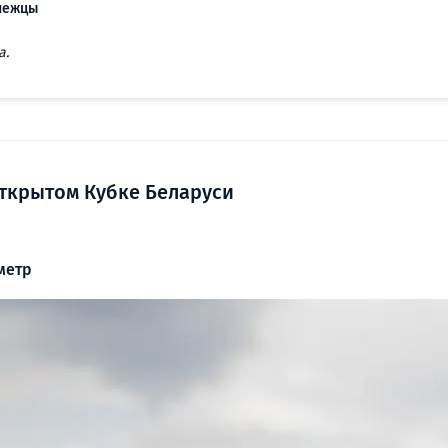
онежцы
а.
ткрытом Кубке Беларуси
метр