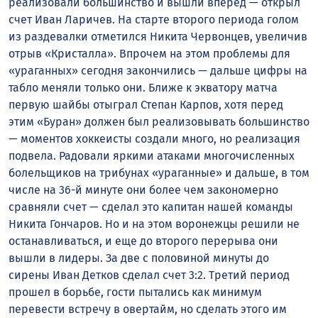
реализовали большинство и вышли вперед — открыл
счет Иван Ларичев. На старте второго периода голом
из раздевалки отметился Никита Червонцев, увеличив
отрыв «Кристалла». Впрочем на этом проблемы для
«ураганных» сегодня закончились — дальше цифры на
табло меняли только они. Ближе к экватору матча
первую шайбы отыграл Степан Карпов, хотя перед
этим «Буран» должен был реализовывать большинство
— моментов хоккеисты создали много, но реализация
подвела. Радовали яркими атаками многочисленных
болельщиков на трибунах «ураганные» и дальше, в том
числе на 36-й минуте они более чем закономерно
сравняли счет — сделал это капитан нашей команды
Никита Гончаров. Но и на этом воронежцы решили не
останавливаться, и еще до второго перерыва они
вышли в лидеры. За две с половиной минуты до
сирены Иван Детков сделал счет 3:2. Третий период
прошел в борьбе, гости пытались как минимум
перевести встречу в овертайм, но сделать этого им