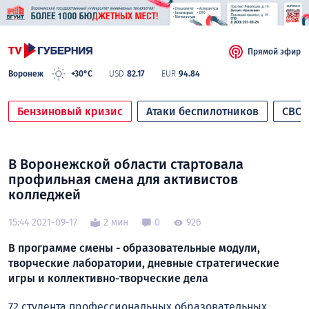
Прямой эфир
Воронеж
+30°C
USD
82.17
EUR
94.84
Бензиновый кризис
Атаки беспилотников
СВО
В Воронежской области стартовала
профильная смена для активистов
колледжей
15:44 2021-09-17
2 мин
0
926
В программе смены - образовательные модули,
творческие лаборатории, дневные стратегические
игры и коллективно-творческие дела
72 студента профессиональных образовательных