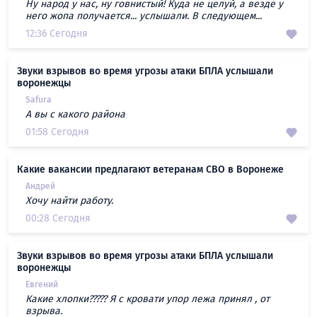
Ну народ у нас, ну говнистый! Куда не целуй, а везде у
него жопа получается... услышали. В следующем...
12:36 Сегодня
Звуки взрывов во время угрозы атаки БПЛА услышали
воронежцы
Safura
А вы с какого района
01:58 Сегодня
Какие вакансии предлагают ветеранам СВО в Воронеже
Андрей
Хочу найти работу.
00:28 Сегодня
Звуки взрывов во время угрозы атаки БПЛА услышали
воронежцы
Евгений
Какие хлопки????? Я с кровати упор лежа принял , от
взрыва.