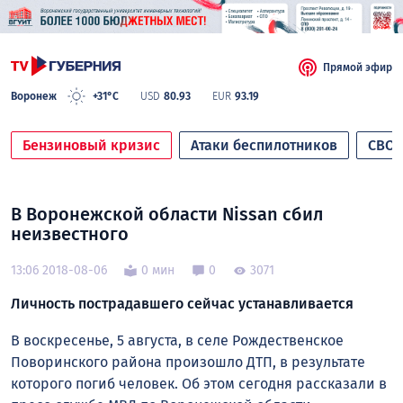
Прямой эфир
Воронеж
+31°C
USD
80.93
EUR
93.19
Бензиновый кризис
Атаки беспилотников
СВО
В Воронежской области Nissan сбил
неизвестного
13:06 2018-08-06
0 мин
0
3071
Личность пострадавшего сейчас устанавливается
В воскресенье, 5 августа, в селе Рождественское
Поворинского района произошло ДТП, в результате
которого погиб человек. Об этом сегодня рассказали в