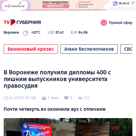
Прямой эфир
Воронеж
+33°C
USD
81.41
EUR
94.06
Бензиновый кризис
Атаки беспилотников
СВО
В Воронеже получили дипломы 400 с
лишним выпускников университета
правосудия
20:44 2026-07-08
7 мин
0
722
Почти четверть из окончили вуз с отличием