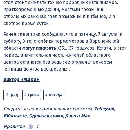
этом стоит ожидать тех же природных катаклизмов.
Кратковременные дожди, местами грозы, а в
отдельных районах град возможны и в тёмное, и в
светлое время суток.
Ранее синоптики сообщали, что в пятницу, 7 августа, и
субботу, 8-го, столбики термометров в Воронежской
области
могут показать
+35…+37 градусов. Кстати, в этот
период значительная часть жителей областного
центра останется без воды: её отключат вечером
пятницы до утра воскресенья.
Виктор ЧАШКИН
град
гроза
погода
Следите за новостями в наших соцсетях:
Telegram
,
ВКонтакте
,
Одноклассники
,
Дзен
и
Max
.
Нравится
1