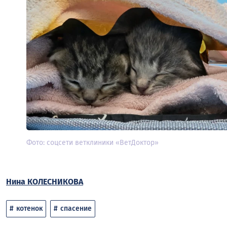
Фото: соцсети ветклиники «ВетДоктор»
Нина КОЛЕСНИКОВА
котенок
спасение