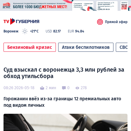
Прямой эфир
Воронеж
+21°C
USD
82.17
EUR
94.84
Бензиновый кризис
Атаки беспилотников
СВО
Суд взыскал с воронежца 3,3 млн рублей за
обход утильсбора
08:26 2026-05-18
2 мин
0
278
Горожанин ввёз из-за границы 12 премиальных авто
под видом личных