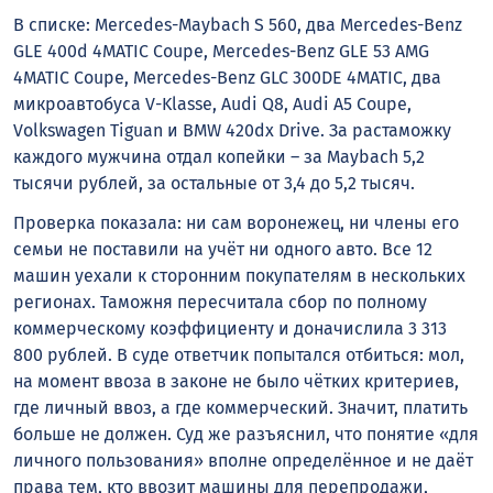
В списке: Mercedes-Maybach S 560, два Mercedes-Benz
GLE 400d 4MATIC Coupe, Mercedes-Benz GLE 53 AMG
4MATIC Coupe, Mercedes-Benz GLC 300DE 4MATIC, два
микроавтобуса V-Klasse, Audi Q8, Audi A5 Coupe,
Volkswagen Tiguan и BMW 420dx Drive. За растаможку
каждого мужчина отдал копейки – за Maybach 5,2
тысячи рублей, за остальные от 3,4 до 5,2 тысяч.
Проверка показала: ни сам воронежец, ни члены его
семьи не поставили на учёт ни одного авто. Все 12
машин уехали к сторонним покупателям в нескольких
регионах. Таможня пересчитала сбор по полному
коммерческому коэффициенту и доначислила 3 313
800 рублей.
В суде ответчик попытался отбиться: мол,
на момент ввоза в законе не было чётких критериев,
где личный ввоз, а где коммерческий. Значит, платить
больше не должен. Суд же разъяснил, что понятие «для
личного пользования» вполне определённое и не даёт
права тем, кто ввозит машины для перепродажи,