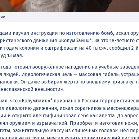
нии
ами изучал инструкции по изготовлению бомб, искал ор
ристического движения «Колумбайн»*. За это 18-летнего с
и годам колонии и оштрафовали на 40 тысяч, сообщил 2-
уд 13 мая.
2 года готовил вооружённое нападение на учебные заведен
я людей. Идеологическая цель — массовая гибель, устраш
тановки. Он даже выбирал жертв по внешнему признаку: 
«неславянской внешности».
нал, что «Колумбайн»* признано в России террористическ
ал идеологию движения, искал соратников в мессенджера
ии и открыто идентифицировал себя как адепта. До апрел
лял оружием и взрывчаткой. Приобрёл и изготовил ножи,
теты, зажигательную массу из спичечных головок. Вёл пер
траправые взгляды, мечтал купить травматический пистоле