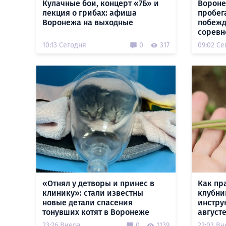
Кулачные бои, концерт «7Б» и
Вороне
лекция о грибах: афиша
пробег
Воронежа на выходные
побежд
соревн
10:13 Сегодня
0
317
09:02 Се
«Отнял у детворы и принес в
Как пр
клинику»: стали известны
клубни
новые детали спасения
инстру
тонувших котят в Воронеже
август
23:26 Вчера
0
1139
22:03 Вч