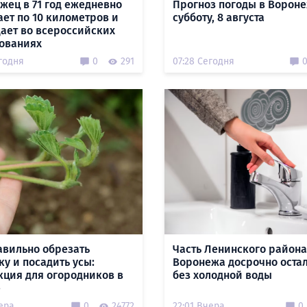
жец в 71 год ежедневно
Прогноз погоды в Вороне
ает по 10 километров и
субботу, 8 августа
ает во всероссийских
ованиях
годня
0
291
07:28 Сегодня
авильно обрезать
Часть Ленинского района
ку и посадить усы:
Воронежа досрочно оста
кция для огородников в
без холодной воды
е
ера
0
24772
22:01 Вчера
0