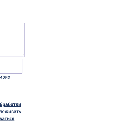
 моих
обработки
слеживать
ваться
.