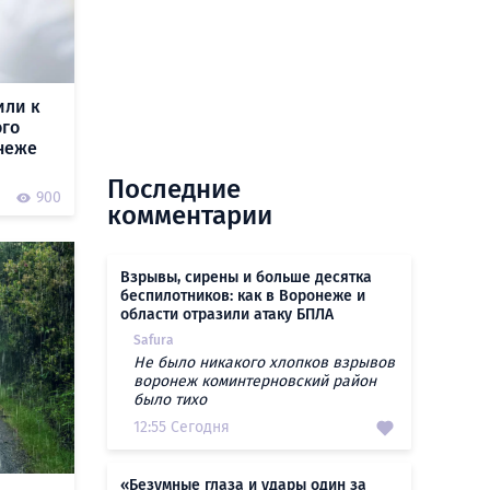
или к
ого
неже
Последние
900
комментарии
Взрывы, сирены и больше десятка
беспилотников: как в Воронеже и
области отразили атаку БПЛА
Safura
Не было никакого хлопков взрывов
воронеж коминтерновский район
было тихо
12:55 Сегодня
«Безумные глаза и удары один за