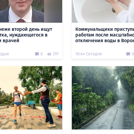
неже второй день ищут
Коммунальщики приступ
тка, нуждающегося в
работам после масштабн
 врачей
отключения воды в Воро
годня
0
297
10:44 Сегодня
0