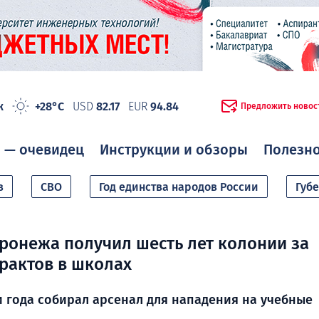
ж
+28°C
USD
82.17
EUR
94.84
Предложить новос
 — очевидец
Инструкции и обзоры
Полезн
в
СВО
Год единства народов России
Губ
оронежа получил шесть лет колонии за
ерактов в школах
 года собирал арсенал для нападения на учебные