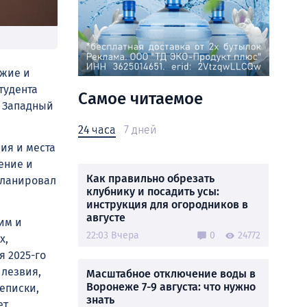
ужие и
тудента
Самое читаемое
й Западный
24 часа
7 дней
ия и места
ение и
Как правильно обрезать
планировал
клубнику и посадить усы:
инструкция для огородников в
августе
им и
22:03 Вчера
0
24772
х,
я 2025-го
 лезвия,
Масштабное отключение воды в
Воронеже 7-9 августа: что нужно
еписки,
знать
т,