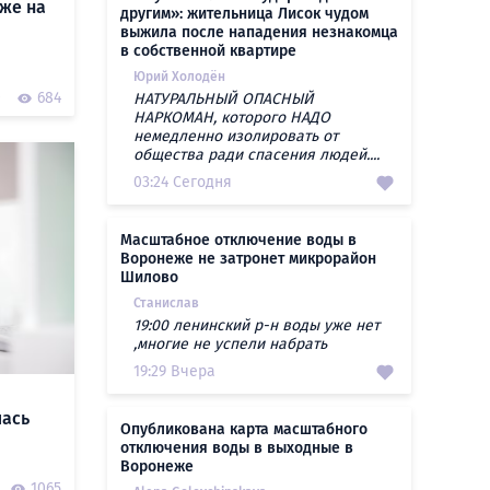
же на
другим»: жительница Лисок чудом
выжила после нападения незнакомца
в собственной квартире
Юрий Холодён
0
684
НАТУРАЛЬНЫЙ ОПАСНЫЙ
НАРКОМАН, которого НАДО
немедленно изолировать от
общества ради спасения людей....
03:24 Сегодня
Масштабное отключение воды в
Воронеже не затронет микрорайон
Шилово
Станислав
19:00 ленинский р-н воды уже нет
,многие не успели набрать
19:29 Вчера
лась
Опубликована карта масштабного
отключения воды в выходные в
Воронеже
1065