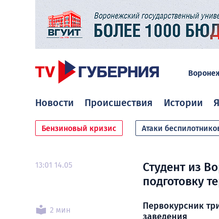
Вороне
Новости
Происшествия
Истории
Я
Бензиновый кризис
Атаки беспилотнико
13:01 14.05
Студент из В
подготовку т
Первокурсник три
2 мин
заведения