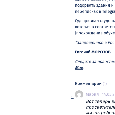
подорвать здания и 
переписках в Telegr
Суд признал студента
которая в соответст
(прохождение обуче
*Запрещенное в Ро
Евгений МОРОЗОВ
Следите за новостя
Max
.
Комментарии
(1)
Мария
14.05.2
Вот теперь в
просветитель
жизнь ребен