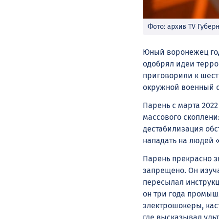
Фото: архив TV Губер
Юный воронежец год
одобрял идеи терро
приговорили к шест
окружной военный с
Парень с марта 202
массового скоплени
дестабилизация обс
нападать на людей 
Парень прекрасно з
запрещено. Он изуч
пересылал инструкц
он три года промыш
электрошокеры, кас
где высказывал уль