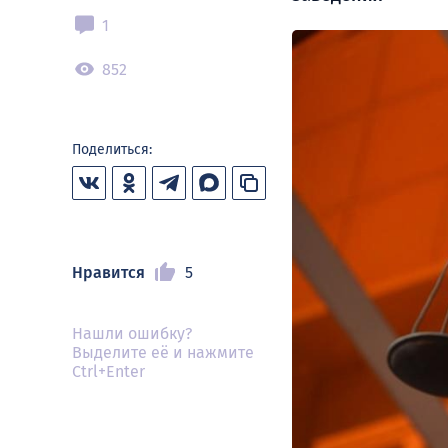
1
852
Поделиться:
Нравится
5
Нашли ошибку?
Выделите её и нажмите
Ctrl+Enter