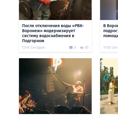
После отключения воды «РВК-
В Воро
Воронеж» модернизирует
подрос
систему водоснабжения в
помощи
Подгорном
13:41 Сегодня
0
65
11:10 Се