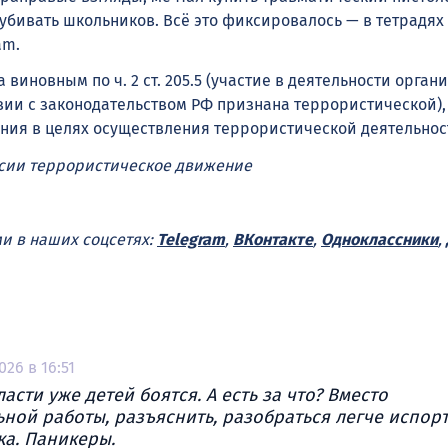
убивать школьников. Всё это фиксировалось — в тетрадях
am.
 виновным по ч. 2 ст. 205.5 (участие в деятельности орган
вии с законодательством РФ признана террористической), с
ния в целях осуществления террористической деятельност
ссии террористическое движение
ми в наших соцсетях:
Telegram
,
ВКонтакте
,
Одноклассники
,
026 в 16:51
ласти уже детей боятся. А есть за что? Вместо
ной работы, разъяснить, разобраться легче испор
ка. Паникеры.