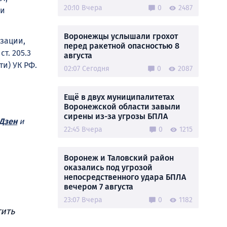
20:10 Вчера
0
2487
 и
Воронежцы услышали грохот
изации,
перед ракетной опасностью 8
т. 205.3
августа
и) УК РФ.
02:07 Сегодня
0
2087
Ещё в двух муниципалитетах
Воронежской области завыли
сирены из-за угрозы БПЛА
Дзен
и
22:45 Вчера
0
1215
Воронеж и Таловский район
оказались под угрозой
непосредственного удара БПЛА
вечером 7 августа
23:07 Вчера
0
1182
тить