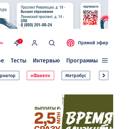
1
Прямой эфир
ть
ое
Тесты
Интервью
Программы
ернатор
«Факел»
Метробус
Дачный сезо