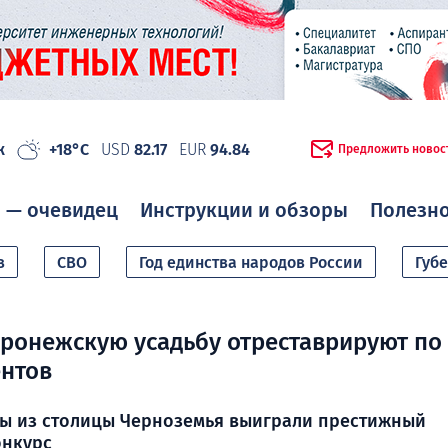
ж
+18°C
USD
82.17
EUR
94.84
Предложить новос
 — очевидец
Инструкции и обзоры
Полезн
в
СВО
Год единства народов России
Губ
ронежскую усадьбу отреставрируют по
ентов
ы из столицы Черноземья выиграли престижный
онкурс