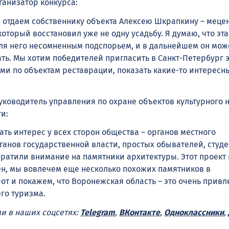
ганизатор конкурса:
 отдаем собственнику объекта Алексею Шкрапкину – мецен
торый восстановил уже не одну усадьбу. Я думаю, что эта
для него несомненным подспорьем, и в дальнейшем он може
ть. Мы хотим победителей пригласить в Санкт-Петербург э
ими по объектам реставрации, показать какие-то интересн
руководитель управления по охране объектов культурного 
и:
ть интерес у всех сторон общества – органов местного
ганов государственной власти, простых обывателей, студе
братили внимание на памятники архитектуры. Этот проект
ен, мы вовлечем еще несколько похожих памятников в
от и покажем, что Воронежская область – это очень привл
го туризма.
ми в наших соцсетях:
Telegram
,
ВКонтакте
,
Одноклассники
,