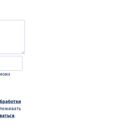
 моих
обработки
слеживать
ваться
.