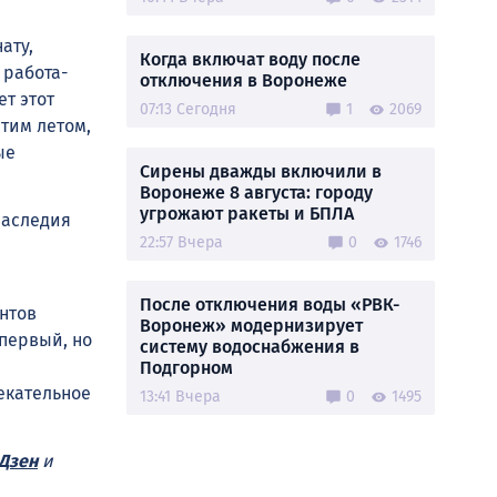
ату,
Когда включат воду после
 работа-
отключения в Воронеже
т этот
07:13 Сегодня
1
2069
тим летом,
ые
Сирены дважды включили в
Воронеже 8 августа: городу
угрожают ракеты и БПЛА
наследия
22:57 Вчера
0
1746
После отключения воды «РВК-
нтов
Воронеж» модернизирует
 первый, но
систему водоснабжения в
Подгорном
екательное
13:41 Вчера
0
1495
Дзен
и