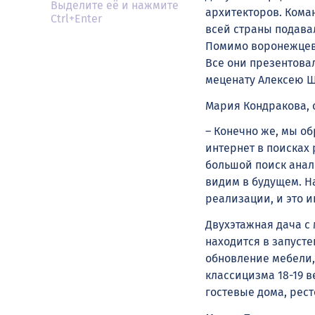
Выделите её и нажмите
архитекторов. Коман
Ctrl+Enter
всей страны подавал
Помимо воронежцев,
Все они презентова
меценату Алексею Ш
Мария Кондракова, 
– Конечно же, мы о
интернет в поисках
большой поиск анал
видим в будущем. Н
реализации, и это 
Двухэтажная дача с
находится в запусте
обновление мебели,
классицизма 18-19 
гостевые дома, рес