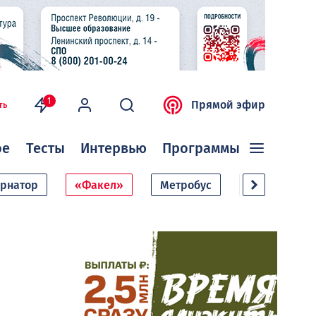
1
Прямой эфир
ть
ое
Тесты
Интервью
Программы
ернатор
«Факел»
Метробус
Дачный сезо