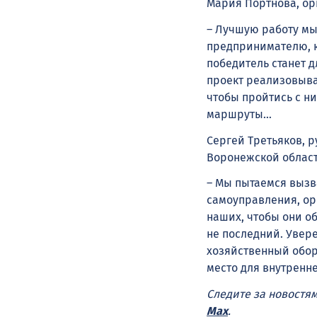
Мария Портнова, ор
– Лучшую работу мы
предпринимателю, ко
победитель станет 
проект реализовыва
чтобы пройтись с н
маршруты…
Сергей Третьяков, 
Воронежской област
– Мы пытаемся вызва
самоуправления, ор
наших, чтобы они о
не последний. Увер
хозяйственный обор
место для внутренне
Следите за новостя
Max
.