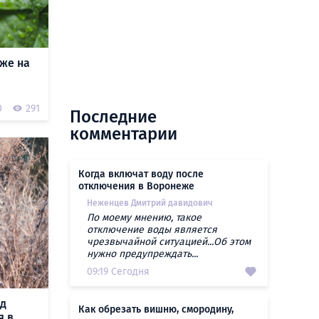
же на
0
291
Последние
комментарии
Когда включат воду после
отключения в Воронеже
Неженцев Дмитрий давидович
По моему мнению, такое
отключение воды является
чрезвычайной ситуацией...Об этом
нужно предупреждать...
09:19 Сегодня
ад
Как обрезать вишню, смородину,
я в