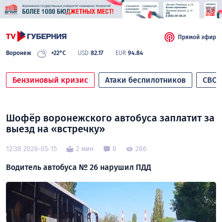
Прямой эфир
Воронеж
+22°C
USD
82.17
EUR
94.84
Бензиновый кризис
Атаки беспилотников
СВО
Шофёр воронежского автобуса заплатит за
выезд на «встречку»
12:38 2026-05-15
2 мин
0
286
Водитель автобуса № 26 нарушил ПДД