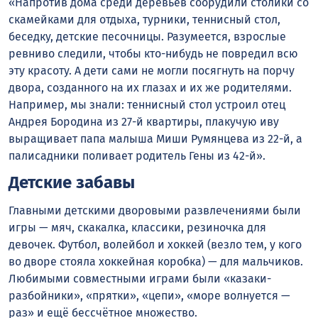
«Напротив дома среди деревьев соорудили столики со
скамейками для отдыха, турники, теннисный стол,
беседку, детские песочницы. Разумеется, взрослые
ревниво следили, чтобы кто-нибудь не повредил всю
эту красоту. А дети сами не могли посягнуть на порчу
двора, созданного на их глазах и их же родителями.
Например, мы знали: теннисный стол устроил отец
Андрея Бородина из 27-й квартиры, плакучую иву
выращивает папа малыша Миши Румянцева из 22-й, а
палисадники поливает родитель Гены из 42-й».
Детские забавы
Главными детскими дворовыми развлечениями были
игры — мяч, скакалка, классики, резиночка для
девочек. Футбол, волейбол и хоккей (везло тем, у кого
во дворе стояла хоккейная коробка) — для мальчиков.
Любимыми совместными играми были «казаки-
разбойники», «прятки», «цепи», «море волнуется —
раз» и ещё бессчётное множество.