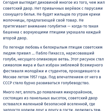
Сегодня выглядит диковиной многое из того, чем жил
советский двор. Нет привычных верёвок с парусами
сохнущего белья. Не будят жильцов по утрам крики
молочницы, предлагающей свой товар. Не
притягивает внимание голубятня — когда-то такая
башенка с воркующими птицами украшала каждый
второй двор.
По легенде любовь к белокрылым птицам советским
людям привил … Пабло Пикассо, нарисовавший
голубя, несущего оливковую ветвь. Этот рисунок стал
символом мира и был избран эмблемой Всемирного
фестиваля молодёжи и студентов, проходившего в
Москве летом 1957 года. Под впечатлением от него в
СССР стало бурно развиваться голубеводство.
Много лет, вплоть до появления микрорайонов,
состоящих из панельных высоток, советский двор
оставался маленькой безопасной вселенной, где
запросто ходили друг к другу в гости, делились тем,