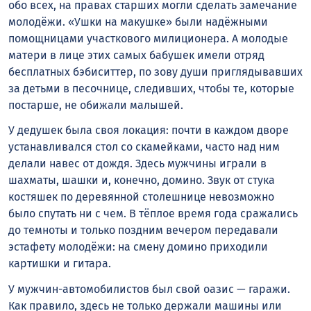
обо всех, на правах старших могли сделать замечание
молодёжи. «Ушки на макушке» были надёжными
помощницами участкового милиционера. А молодые
матери в лице этих самых бабушек имели отряд
бесплатных бэбиситтер, по зову души приглядывавших
за детьми в песочнице, следивших, чтобы те, которые
постарше, не обижали малышей.
У дедушек была своя локация: почти в каждом дворе
устанавливался стол со скамейками, часто над ним
делали навес от дождя. Здесь мужчины играли в
шахматы, шашки и, конечно, домино. Звук от стука
костяшек по деревянной столешнице невозможно
было спутать ни с чем. В тёплое время года сражались
до темноты и только поздним вечером передавали
эстафету молодёжи: на смену домино приходили
картишки и гитара.
У мужчин-автомобилистов был свой оазис — гаражи.
Как правило, здесь не только держали машины или