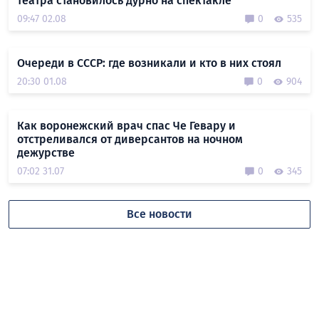
театра становилось дурно на спектакле
09:47 02.08
0
535
Очереди в СССР: где возникали и кто в них стоял
20:30 01.08
0
904
Как воронежский врач спас Че Гевару и
отстреливался от диверсантов на ночном
дежурстве
07:02 31.07
0
345
Все новости