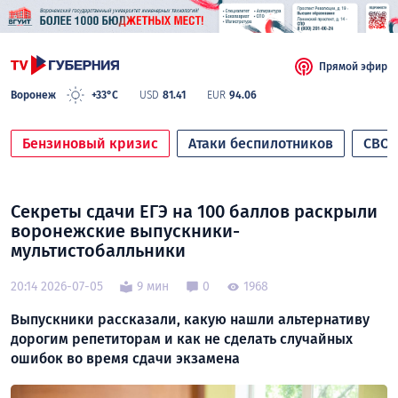
Прямой эфир
Воронеж
+33°C
USD
81.41
EUR
94.06
Бензиновый кризис
Атаки беспилотников
СВО
Секреты сдачи ЕГЭ на 100 баллов раскрыли
воронежские выпускники-
мультистобалльники
20:14 2026-07-05
9 мин
0
1968
Выпускники рассказали, какую нашли альтернативу
дорогим репетиторам и как не сделать случайных
ошибок во время сдачи экзамена