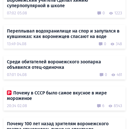
Воронежский учитель сделал химию
суперпопулярной в школе
07:02 05.08
0
1223
Переплывал водохранилище на спор и запутался в
кувшинках: как воронежцев спасают на воде
13:49 04.08
0
348
Среди обитателей воронежского зоопарка
объявился отец-одиночка
07:01 04.08
0
461
Почему в СССР было самое вкусное в мире
мороженое
20:34 02.08
6
8543
Почему 100 лет назад зрителям воронежского