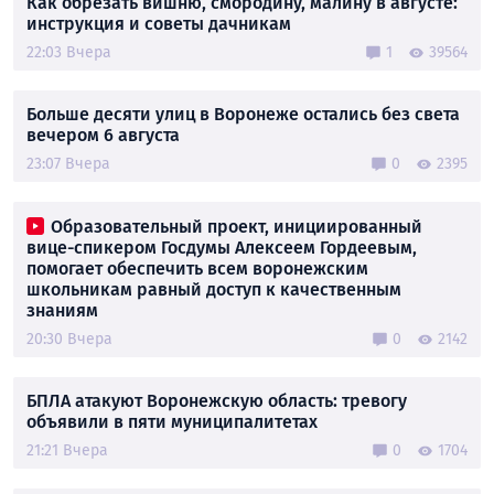
Как обрезать вишню, смородину, малину в августе:
инструкция и советы дачникам
22:03 Вчера
1
39564
Больше десяти улиц в Воронеже остались без света
вечером 6 августа
23:07 Вчера
0
2395
Образовательный проект, инициированный
вице-спикером Госдумы Алексеем Гордеевым,
помогает обеспечить всем воронежским
школьникам равный доступ к качественным
знаниям
20:30 Вчера
0
2142
БПЛА атакуют Воронежскую область: тревогу
объявили в пяти муниципалитетах
21:21 Вчера
0
1704