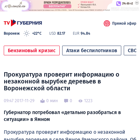
Прямой эфир
Воронеж
+22°C
USD
82.17
EUR
94.84
Бензиновый кризис
Атаки беспилотников
СВО
Прокуратура проверит информацию о
незаконной вырубке деревьев в
Воронежской области
09:47 2017-11-29
0 мин
0
1223
Губернатор потребовал «детально разобраться в
ситуации» в Ямном
Прокуратура проверит информацию о незаконной
вырубке деревьев в селе Ямное Рамонского района. Об