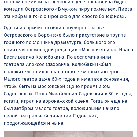
скором времени на здешней сцене поставлена будет
комедия Островского «В чужом пиру похмелье». Пиеса
эта избрана г-жею Пронскою для своего бенефиса».
Одной из причин особой популярности пьес
Островского в Воронеже было присутствие в труппе
горячего поклонника драматурга, большого его
приятеля по молодой редакции «Москвитянина» Ивана
Васильевича Колюбакина. По воспоминаниям
театрала Алексея Стаховича, Колюбакин «был
положительно много талантливее многих актёров
Малого театра даже 60-х годов и имел все основания,
чтобы быть на московской сцене преемником
Садовского». Пров Михайлович Садовский в 30-е годы,
кстати, играл на воронежской сцене. Тогда он ещё не
был актёром Малого театра, положившим начало
целой театральной династии Садовских,
продолжающейся и ныне.