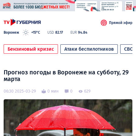
Прямой эфир
Воронеж
+15°C
USD
82.17
EUR
94.84
Бензиновый кризис
Атаки беспилотников
СВО
Прогноз погоды в Воронеже на субботу, 29
марта
06:30 2025-03-29
0 мин
0
629