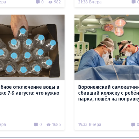
ера
0
982
21:38 Вчера
бное отключение воды в
Воронежский самокатчик
е 7-9 августа: что нужно
сбивший коляску с ребён
парка, пошёл на поправк
ера
0
1685
19:33 Вчера