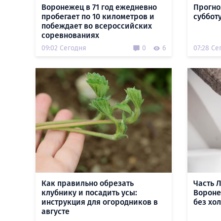
Воронежец в 71 год ежедневно
Прогно
пробегает по 10 километров и
субботу
побеждает во всероссийских
соревнованиях
09:02 Сегодня
0
6
07:28 Се
Как правильно обрезать
Часть 
клубнику и посадить усы:
Вороне
инструкция для огородников в
без хо
августе