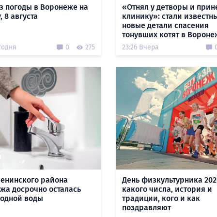
з погоды в Воронеже на
«Отнял у детворы и прин
, 8 августа
клинику»: стали известн
новые детали спасения
тонувших котят в Вороне
годня
0
275
23:26 Вчера
Ленинского района
День физкультурника 202
жа досрочно осталась
какого числа, история и
лодной воды
традиции, кого и как
поздравляют