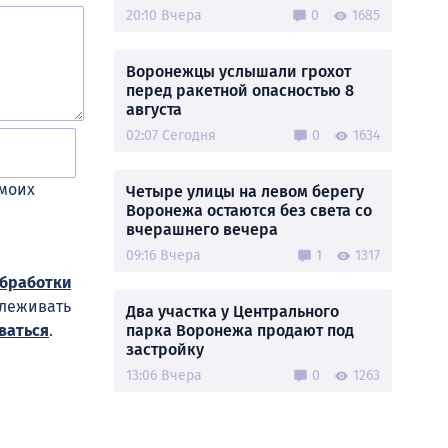
20:10 Вчера
0
1685
Воронежцы услышали грохот
перед ракетной опасностью 8
августа
02:07 Сегодня
0
1634
 моих
Четыре улицы на левом берегу
Воронежа остаются без света со
вчерашнего вечера
09:16 Вчера
1
1317
обработки
слеживать
Два участка у Центрального
ваться
.
парка Воронежа продают под
застройку
13:06 Вчера
0
1263