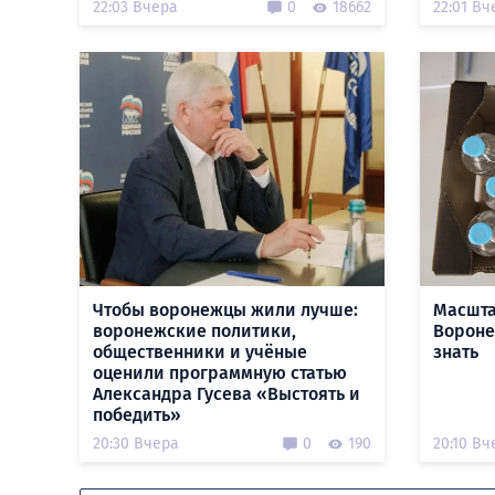
22:03 Вчера
0
18662
22:01 Вч
Чтобы воронежцы жили лучше:
Масшта
воронежские политики,
Воронеж
общественники и учёные
знать
оценили программную статью
Александра Гусева «Выстоять и
победить»
20:30 Вчера
0
190
20:10 Вч