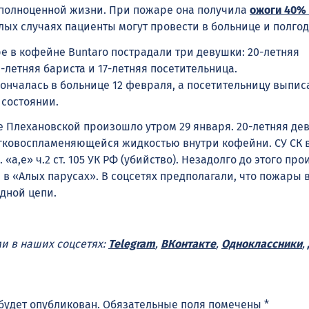
 полноценной жизни. При пожаре она получила
ожоги 40%
лых случаях пациенты могут провести в больнице и полгод
е в кофейне Buntaro пострадали три девушки: 20-летняя
-летняя бариста и 17-летняя посетительница.
ончалась в больнице 12 февраля, а посетительницу выпис
состоянии.
е Плехановской произошло утром 29 января. 20-летняя де
егковоспламеняющейся жидкостью внутри кофейни. СУ СК 
.п. «а,е» ч.2 ст. 105 УК РФ (убийство). Незадолго до этого п
в «Алых парусах». В соцсетях предполагали, что пожары 
дной цепи.
ми в наших соцсетях:
Telegram
,
ВКонтакте
,
Одноклассники
,
будет опубликован.
Обязательные поля помечены
*