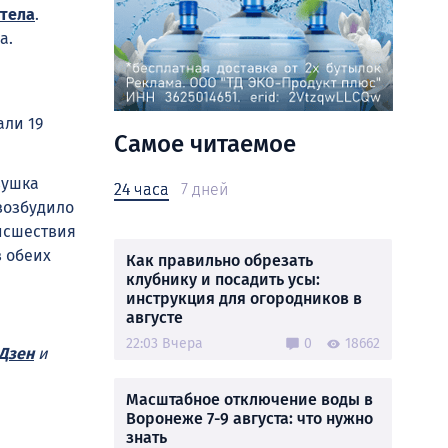
 тела
.
а.
али 19
Самое читаемое
вушка
24 часа
7 дней
возбудило
роисшествия
в обеих
Как правильно обрезать
клубнику и посадить усы:
инструкция для огородников в
августе
22:03 Вчера
0
18662
Дзен
и
Масштабное отключение воды в
Воронеже 7-9 августа: что нужно
знать