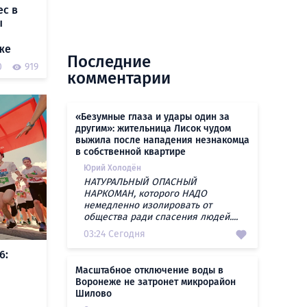
ес в
ы
же
Последние
0
919
комментарии
«Безумные глаза и удары один за
другим»: жительница Лисок чудом
выжила после нападения незнакомца
в собственной квартире
Юрий Холодён
НАТУРАЛЬНЫЙ ОПАСНЫЙ
НАРКОМАН, которого НАДО
немедленно изолировать от
общества ради спасения людей....
03:24 Сегодня
6:
Масштабное отключение воды в
Воронеже не затронет микрорайон
Шилово