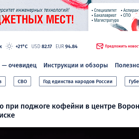
ж
+21°C
USD
82.17
EUR
94.84
Предложить новос
 — очевидец
Инструкции и обзоры
Полезн
в
СВО
Год единства народов России
Губ
 при поджоге кофейни в центре Воро
иске