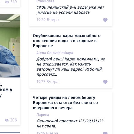
Станислав
0
349
19:00 ленинский р-н воды уже нет
,многие не успели набрать
19:29 Вчера
Опубликована карта масштабного
отключения воды в выходные в
Воронеже
Alena Golovchinskaya
Добрый день! Карта появиламь, но
не открывается. Как узнать
затронут ли наш адрес? Рабочий
проспект...
19:27 Вчера
,
ком у
у
Четыре улицы на левом берегу
Воронежа остаются без света со
вчерашнего вечера
Лариса
0
206
Ленинский проспект 127,129,131,133
нет света.
19:16 Вчера