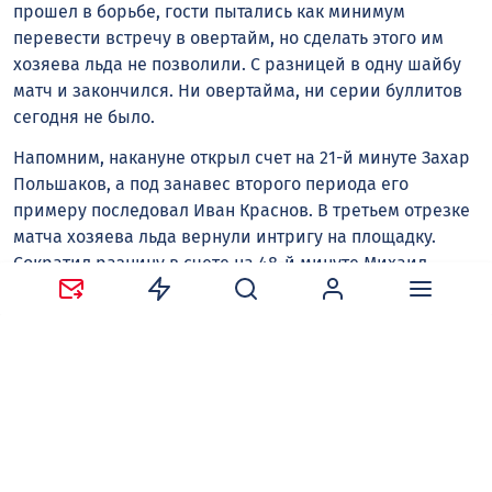
прошел в борьбе, гости пытались как минимум
перевести встречу в овертайм, но сделать этого им
хозяева льда не позволили. С разницей в одну шайбу
матч и закончился. Ни овертайма, ни серии буллитов
сегодня не было.
Напомним, накануне открыл счет на 21-й минуте Захар
Польшаков, а под занавес второго периода его
примеру последовал Иван Краснов. В третьем отрезке
матча хозяева льда вернули интригу на площадку.
Сократил разницу в счете на 48-й минуте Михаил
Мещеряков, а еще через три минуты Михаил Назаров
паритет восстановил. Основное время матча так и
закончилось со счетом 2:2. Не помог определить
сильнейшего и овертайм, а в серии буллитов чуть
точнее оказались саратовцы — 2:1. Далее «Буран» и
«Кристалл» проведут еще один спарринг, но уже на
саратовском льду — эта игра состоится в следующий
четверг.