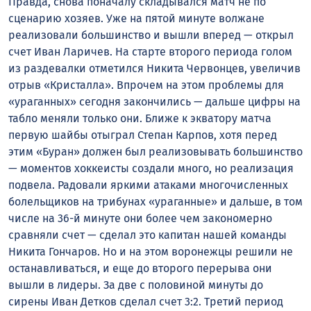
Правда, снова поначалу складывался матч не по
сценарию хозяев. Уже на пятой минуте волжане
реализовали большинство и вышли вперед — открыл
счет Иван Ларичев. На старте второго периода голом
из раздевалки отметился Никита Червонцев, увеличив
отрыв «Кристалла». Впрочем на этом проблемы для
«ураганных» сегодня закончились — дальше цифры на
табло меняли только они. Ближе к экватору матча
первую шайбы отыграл Степан Карпов, хотя перед
этим «Буран» должен был реализовывать большинство
— моментов хоккеисты создали много, но реализация
подвела. Радовали яркими атаками многочисленных
болельщиков на трибунах «ураганные» и дальше, в том
числе на 36-й минуте они более чем закономерно
сравняли счет — сделал это капитан нашей команды
Никита Гончаров. Но и на этом воронежцы решили не
останавливаться, и еще до второго перерыва они
вышли в лидеры. За две с половиной минуты до
сирены Иван Детков сделал счет 3:2. Третий период