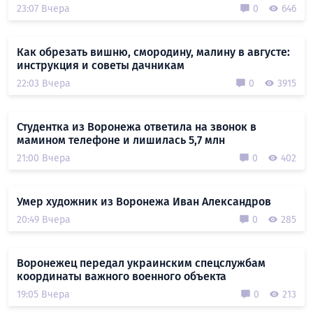
23:07 Вчера
0
646
Как обрезать вишню, смородину, малину в августе:
инструкция и советы дачникам
22:03 Вчера
0
3915
Студентка из Воронежа ответила на звонок в
мамином телефоне и лишилась 5,7 млн
21:00 Вчера
0
402
Умер художник из Воронежа Иван Александров
20:49 Вчера
0
285
Воронежец передал украинским спецслужбам
координаты важного военного объекта
19:05 Вчера
0
213