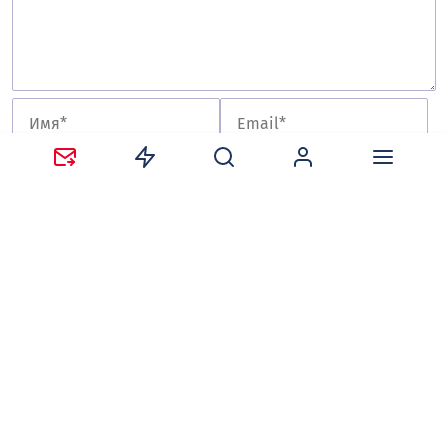
Сохранить моё имя, email и адрес сайта в этом
браузере для последующих моих комментариев.
Оставляя комментарий, вы соглашаетесь с
политикой
конфиденциальности и обработки персональных
данных
и
правилами общения
на сайте tv-gubernia.ru.
Чтобы отслеживать ответы и реакции пользователей
на ваши комментарии, необходимо
авторизоваться
.