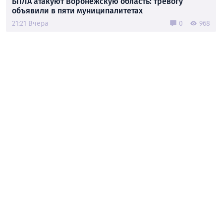
БПЛА атакуют Воронежскую область: тревогу
объявили в пяти муниципалитетах
21:21 Вчера
0
968