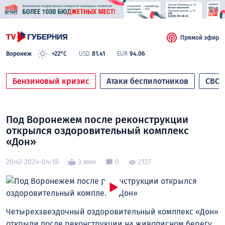
Прямой эфир
Воронеж
+22°C
USD
81.41
EUR
94.06
Бензиновый кризис
Атаки беспилотников
СВО
Под Воронежем после реконструкции
открылся оздоровительный комплекс
«Дон»
20:42 2024-04-18
3 мин
0
2127
Четырехзвездочный оздоровительный комплекс «Дон»
открыли после реконструкции на живописном берегу