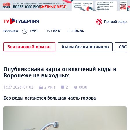
Прямой эфир
Воронеж
+25°C
USD
82.17
EUR
94.84
Бензиновый кризис
Атаки беспилотников
СВО
Опубликована карта отключений воды в
Воронеже на выходных
15:37 2026-07-02
2 мин
2
6630
Без воды останется большая часть города