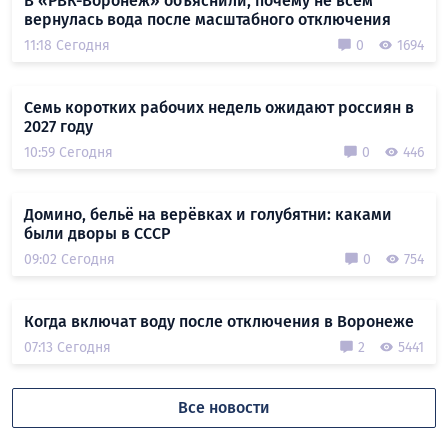
В «РВК-Воронеж» объяснили, почему не всем
вернулась вода после масштабного отключения
11:18 Сегодня
0
1694
Семь коротких рабочих недель ожидают россиян в
2027 году
10:59 Сегодня
0
446
Домино, бельё на верёвках и голубятни: каками
были дворы в СССР
09:02 Сегодня
0
754
Когда включат воду после отключения в Воронеже
07:13 Сегодня
2
5441
Все новости