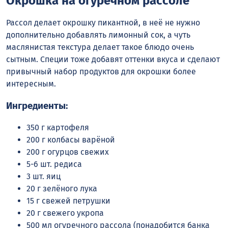
Окрошка на огуречном рассоле
Рассол делает окрошку пикантной, в неё не нужно
дополнительно добавлять лимонный сок, а чуть
маслянистая текстура делает такое блюдо очень
сытным. Специи тоже добавят оттенки вкуса и сделают
привычный набор продуктов для окрошки более
интересным.
Ингредиенты:
350 г картофеля
200 г колбасы варёной
200 г огурцов свежих
5-6 шт. редиса
3 шт. яиц
20 г зелёного лука
15 г свежей петрушки
20 г свежего укропа
500 мл огуречного рассола (понадобится банка