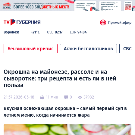
Прямой эфир
Воронеж
+21°C
USD
82.17
EUR
94.84
Бензиновый кризис
Атаки беспилотников
СВО
Окрошка на майонезе, рассоле и на
сыворотке: три рецепта и есть ли в ней
польза
21:57 2026-05-18
11 мин
0
37982
Вкусная освежающая окрошка – самый первый суп в
летнем меню, когда начинается жара