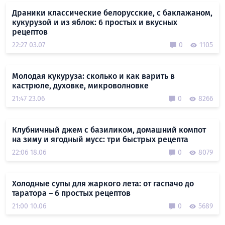
Драники классические белорусские, с баклажаном,
кукурузой и из яблок: 6 простых и вкусных
рецептов
22:27 03.07
0
1105
Молодая кукуруза: сколько и как варить в
кастрюле, духовке, микроволновке
21:47 23.06
0
8266
Клубничный джем с базиликом, домашний компот
на зиму и ягодный мусс: три быстрых рецепта
22:06 18.06
0
8079
Холодные супы для жаркого лета: от гаспачо до
таратора – 6 простых рецептов
21:00 10.06
0
5689