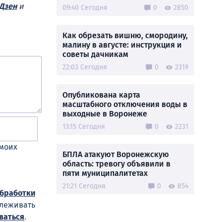
Дзен
и
09:40 Сегодня
0
2850
Как обрезать вишню, смородину,
малину в августе: инструкция и
советы дачникам
22:03 Сегодня
0
2319
Опубликована карта
масштабного отключения воды в
выходные в Воронеже
13:15 Сегодня
0
2231
 моих
БПЛА атакуют Воронежскую
область: тревогу объявили в
пяти муниципалитетах
21:21 Сегодня
0
854
обработки
слеживать
ваться
.