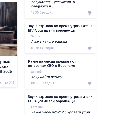
получается... услышали. В
следующем...
12:36 Сегодня
Звуки взрывов во время угрозы атаки
БПЛА услышали воронежцы
Safura
А вы с какого района
01:58 Сегодня
ярных
Какие вакансии предлагают
ветеранам СВО в Воронеже
ских
в 2026
Андрей
Хочу найти работу.
0
215
00:28 Сегодня
Звуки взрывов во время угрозы атаки
БПЛА услышали воронежцы
Евгений
Какие хлопки????? Я с кровати упор