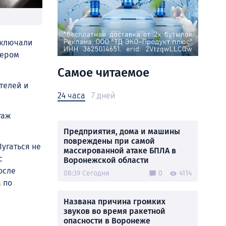
тключали
чером
Самое читаемое
телей и
24 часа
7 дней
таж
Предприятия, дома и машины
повреждены при самой
угаться не
массированной атаке БПЛА в
с
Воронежской области
осле
08:39 Сегодня
0
4114
 по
Названа причина громких
звуков во время ракетной
опасности в Воронеже