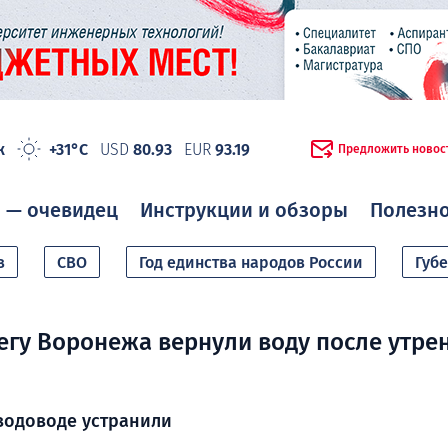
ж
+31°C
USD
80.93
EUR
93.19
Предложить новос
 — очевидец
Инструкции и обзоры
Полезн
в
СВО
Год единства народов России
Губ
егу Воронежа вернули воду после утре
водоводе устранили