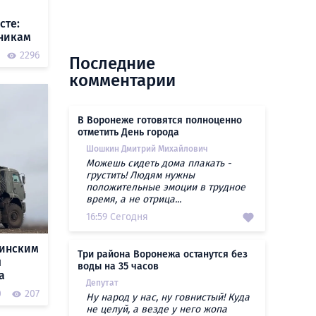
сте:
чникам
2296
Последние
комментарии
В Воронеже готовятся полноценно
отметить День города
Шошкин Дмитрий Михайлович
Можешь сидеть дома плакать -
грустить! Людям нужны
положительные эмоции в трудное
время, а не отрица...
16:59 Сегодня
аинским
Три района Воронежа останутся без
ы
воды на 35 часов
а
Депутат
0
207
Ну народ у нас, ну говнистый! Куда
не целуй, а везде у него жопа