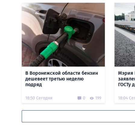
В Воронежской области бензин
Мэрия 
дешевеет третью неделю
заявле
подряд
ГОСТу 
18:50 Сегодня
0
199
18:04 Се