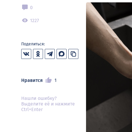
0
1227
Поделиться:
Нравится
1
Нашли ошибку?
Выделите её и нажмите
Ctrl+Enter