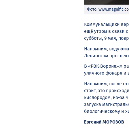
Фото: www.magnific.c
Коммунальщики верн
ещё утром в связи 
субботы, 9 мая, пов
Напомним, воду
отк
Ленинском проспект
В «РВК-Воронеж» ра
уличного фонаря и 
Напомним, после от
стоит, это происход
кислородом, из-за 
запуска магистральн
биологическому и х
Евгений МОРОЗОВ