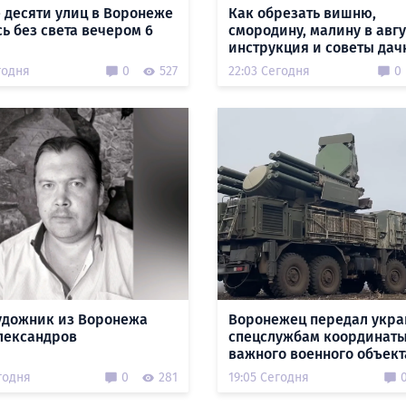
 десяти улиц в Воронеже
Как обрезать вишню,
сь без света вечером 6
смородину, малину в авгу
инструкция и советы да
годня
0
527
22:03 Сегодня
0
удожник из Воронежа
Воронежец передал укр
лександров
спецслужбам координат
важного военного объект
годня
0
281
19:05 Сегодня