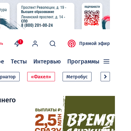
1
Прямой эфир
ть
ое
Тесты
Интервью
Программы
ернатор
«Факел»
Метробус
Дачный сезо
ннего