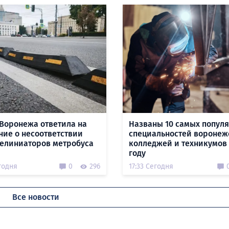
Воронежа ответила на
Названы 10 самых попул
ние о несоответствии
специальностей воронеж
делиниаторов метробуса
колледжей и техникумов 
году
годня
0
296
17:33 Сегодня
Все новости