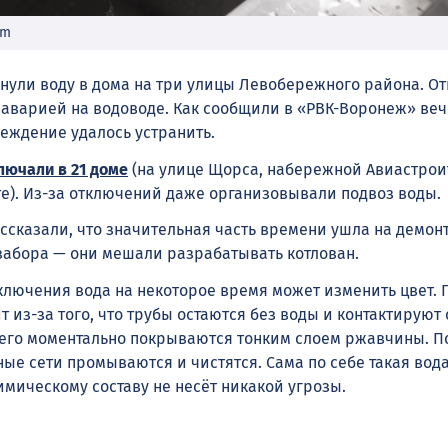
om
ули воду в дома на три улицы Левобережного района. О
с аварией на водоводе. Как сообщили в «РВК-Воронеж» ве
реждение удалось устранить.
лючали в 21 доме
(на улице Щорса, набережной Авиастрои
е). Из-за отключений даже организовывали подвоз воды.
ссказали, что значительная часть времени ушла на демон
забора — они мешали разрабатывать котлован.
ключения вода на некоторое время может изменить цвет. П
ит из-за того, что трубы остаются без воды и контактируют 
чего моментально покрываются тонким слоем ржавчины. П
ые сети промываются и чистятся. Сама по себе такая вода
имическому составу не несёт никакой угрозы.