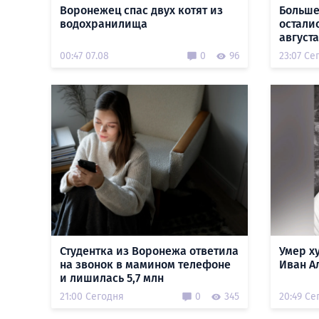
Воронежец спас двух котят из
Больше
водохранилища
остали
августа
00:47 07.08
0
96
23:07 Се
Студентка из Воронежа ответила
Умер х
на звонок в мамином телефоне
Иван А
и лишилась 5,7 млн
21:00 Сегодня
0
345
20:49 Се