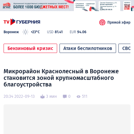
Прямой эфир
Воронеж
+23°C
USD
81.41
EUR
94.06
Бензиновый кризис
Атаки беспилотников
СВО
Микрорайон Краснолесный в Воронеже
становится зоной крупномасштабного
благоустройства
20:34 2022-09-13
3 мин
0
511