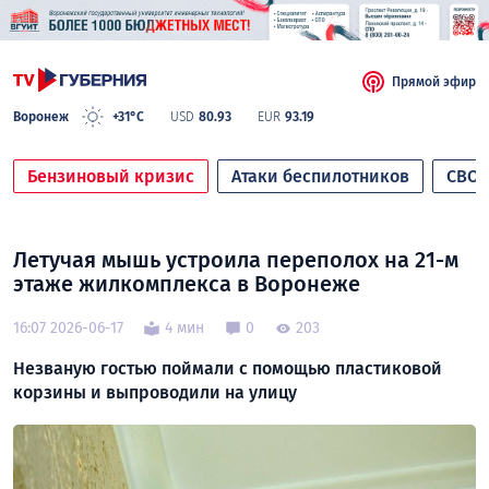
Прямой эфир
Воронеж
+31°C
USD
80.93
EUR
93.19
Бензиновый кризис
Атаки беспилотников
СВО
Летучая мышь устроила переполох на 21-м
этаже жилкомплекса в Воронеже
16:07 2026-06-17
4 мин
0
203
Незваную гостью поймали с помощью пластиковой
корзины и выпроводили на улицу