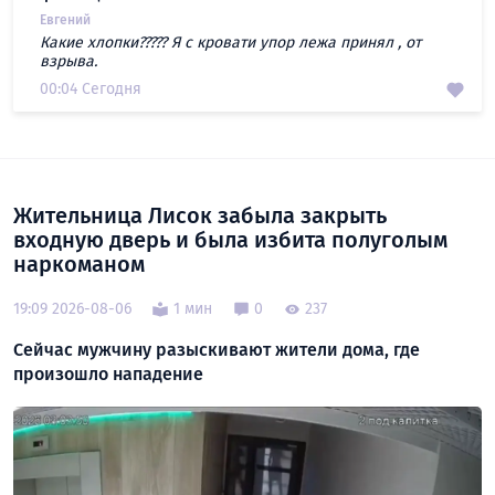
Евгений
Какие хлопки????? Я с кровати упор лежа принял , от
взрыва.
00:04 Сегодня
Жительница Лисок забыла закрыть
входную дверь и была избита полуголым
наркоманом
19:09 2026-08-06
1 мин
0
237
Сейчас мужчину разыскивают жители дома, где
произошло нападение