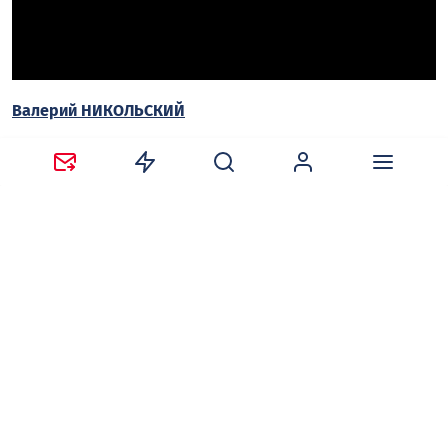
Валерий НИКОЛЬСКИЙ
Следите за новостями в наших соцсетях:
Telegram
,
ВКонтакте
,
Одноклассники
,
Дзен
и
Max
.
Нравится
Поделиться:
Ваш адрес email не будет опубликован.
Обязательные
поля помечены
*