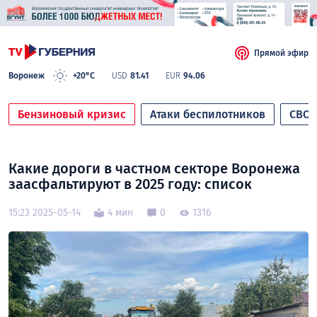
Прямой эфир
Воронеж
+20°C
USD
81.41
EUR
94.06
Бензиновый кризис
Атаки беспилотников
СВО
Какие дороги в частном секторе Воронежа
заасфальтируют в 2025 году: список
15:23 2025-05-14
4 мин
0
1316