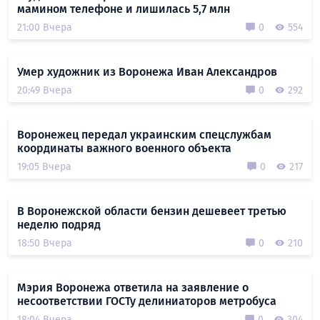
мамином телефоне и лишилась 5,7 млн
21:00 Вчера
0
554
Умер художник из Воронежа Иван Александров
20:49 Вчера
0
292
Воронежец передал украинским спецслужбам
координаты важного военного объекта
19:05 Вчера
0
217
В Воронежской области бензин дешевеет третью
неделю подряд
18:50 Вчера
0
210
Мэрия Воронежа ответила на заявление о
несоответствии ГОСТу делиниаторов метробуса
18:04 Вчера
0
304