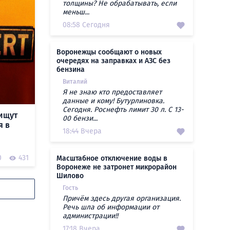
толщины? Не обрабатывать, если
меньш...
08:58 Сегодня
Воронежцы сообщают о новых
очередях на заправках и АЗС без
бензина
Виталий
Я не знаю кто предоставляет
данные и кому! Бутурлиновка.
Сегодня. Роснефть лимит 30 л. С 13-
ищут
00 бензи...
я в
18:44 Вчера
0
431
Масштабное отключение воды в
Воронеже не затронет микрорайон
Шилово
Гость
Причём здесь другая организация.
Речь шла об информации от
администрации!!
17:18 Вчера