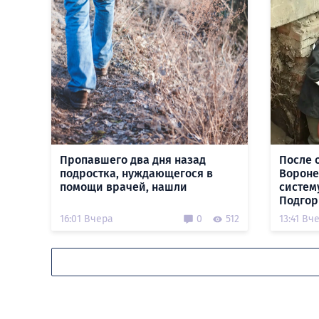
Пропавшего два дня назад
После 
подростка, нуждающегося в
Вороне
помощи врачей, нашли
систем
Подгор
16:01 Вчера
0
512
13:41 Вч