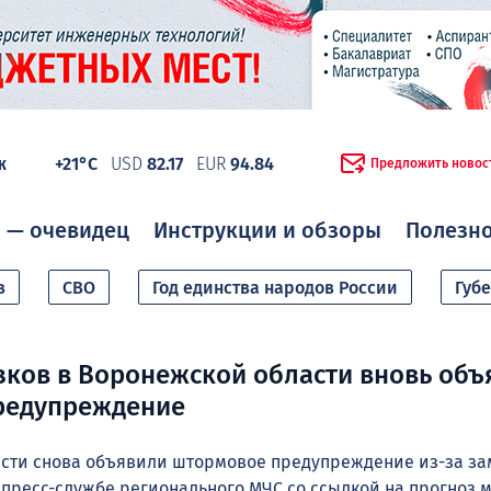
ж
+21°C
USD
82.17
EUR
94.84
Предложить новос
 — очевидец
Инструкции и обзоры
Полезн
в
СВО
Год единства народов России
Губ
зков в Воронежской области вновь объ
редупреждение
сти снова объявили штормовое предупреждение из-за за
 пресс-службе регионального МЧС со ссылкой на прогноз 