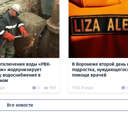
отключения воды «РВК-
В Воронеже второй день 
ж» модернизирует
подростка, нуждающегос
у водоснабжения в
помощи врачей
ном
ера
0
1611
11:10 Вчера
Все новости