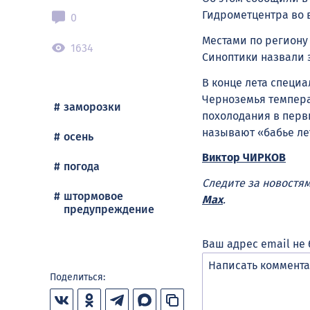
Гидрометцентра во в
0
Местами по региону 
1634
Синоптики назвали 
В конце лета специ
Черноземья темпер
заморозки
похолодания в перв
называют «бабье ле
осень
Виктор ЧИРКОВ
погода
Следите за новостя
штормовое
Max
.
предупреждение
Ваш адрес email не 
Поделиться: