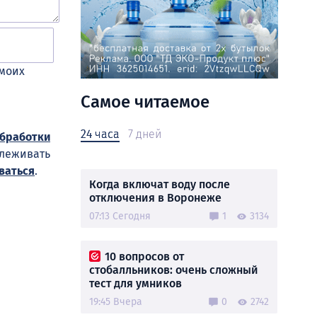
 моих
Самое читаемое
24 часа
7 дней
обработки
слеживать
ваться
.
Когда включат воду после
отключения в Воронеже
07:13 Сегодня
1
3134
10 вопросов от
стобалльников: очень сложный
тест для умников
19:45 Вчера
0
2742