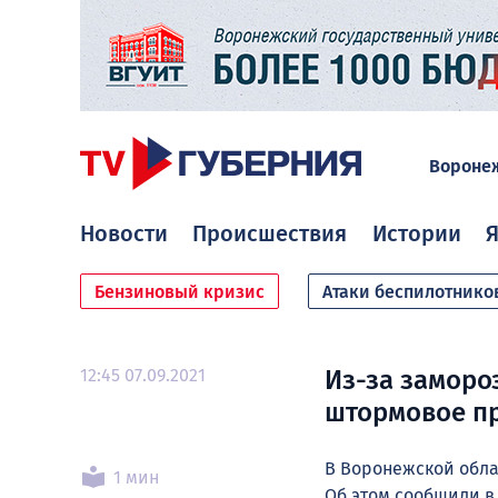
Вороне
Новости
Происшествия
Истории
Я
Бензиновый кризис
Атаки беспилотнико
12:45 07.09.2021
Из-за заморо
штормовое п
В Воронежской обла
1 мин
Об этом сообщили в