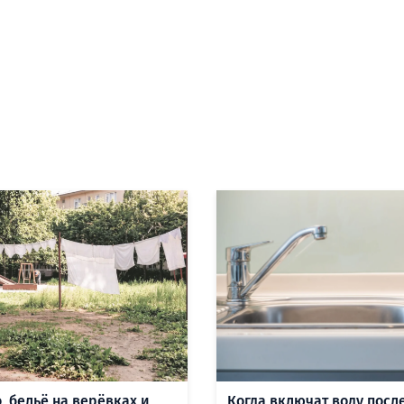
, бельё на верёвках и
Когда включат воду посл