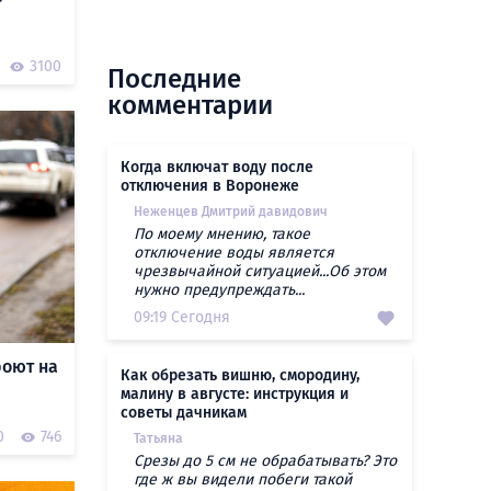
3100
Последние
комментарии
Когда включат воду после
отключения в Воронеже
Неженцев Дмитрий давидович
По моему мнению, такое
отключение воды является
чрезвычайной ситуацией...Об этом
нужно предупреждать...
09:19 Сегодня
роют на
Как обрезать вишню, смородину,
малину в августе: инструкция и
советы дачникам
0
746
Татьяна
Срезы до 5 см не обрабатывать? Это
где ж вы видели побеги такой