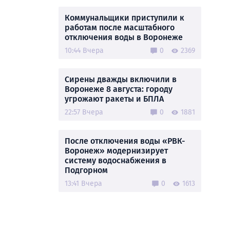
Коммунальщики приступили к
работам после масштабного
отключения воды в Воронеже
10:44 Вчера
0
2369
Сирены дважды включили в
Воронеже 8 августа: городу
угрожают ракеты и БПЛА
22:57 Вчера
0
1881
После отключения воды «РВК-
Воронеж» модернизирует
систему водоснабжения в
Подгорном
13:41 Вчера
0
1613