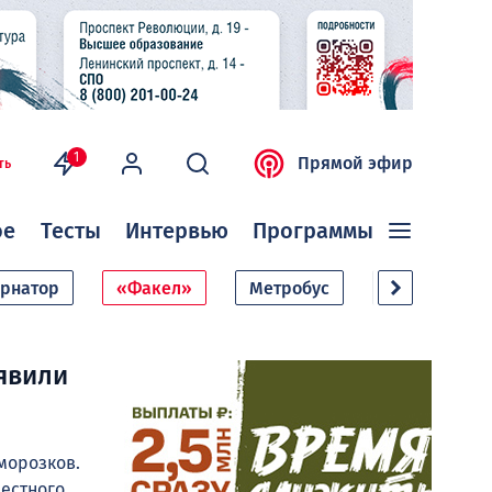
1
Прямой эфир
ть
ое
Тесты
Интервью
Программы
ернатор
«Факел»
Метробус
Дачный сезо
явили
морозков.
местного