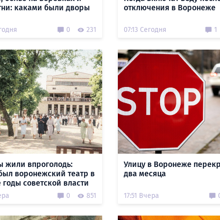
тни: каками были дворы
отключения в Воронеже
годня
0
231
07:13 Сегодня
1
ы жили впроголодь:
Улицу в Воронеже перек
был воронежский театр в
два месяца
 годы советской власти
ера
0
851
17:51 Вчера