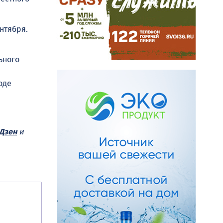
нтября.
ьного
оде
Дзен
и