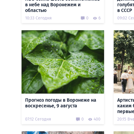
в небе над Воронежем и
голубя
областью
в СССР
10:33 Сегодня
0
6
09:02 Се
Прогноз погоды в Воронеже на
Артист
воскресенье, 9 августа
каким 
первые
07:12 Сегодня
0
400
20:15 Вч