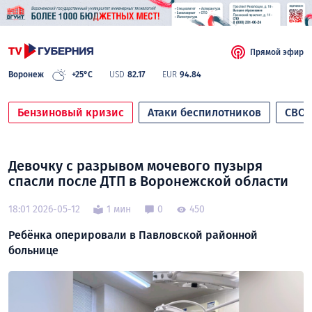
Прямой эфир
Воронеж
+25°C
USD
82.17
EUR
94.84
Бензиновый кризис
Атаки беспилотников
СВО
Девочку с разрывом мочевого пузыря
спасли после ДТП в Воронежской области
18:01 2026-05-12
1 мин
0
450
Ребёнка оперировали в Павловской районной
больнице