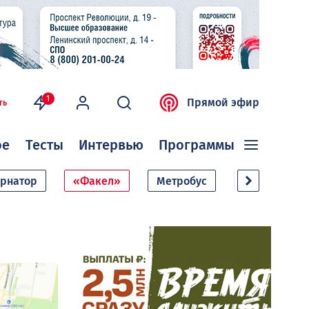
1
Прямой эфир
ть
ое
Тесты
Интервью
Программы
ернатор
«Факел»
Метробус
Дачный сезо