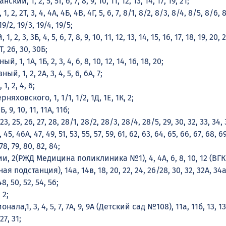
ий, 1, 2, 5, 5Т, 6, 7, 8, 9, 10, 11, 12, 13, 14, 17, 19, 21;
 2, 2Т, 3, 4, 4А, 4Б, 4В, 4Г, 5, 6, 7, 8/1, 8/2, 8/3, 8/4, 8/5, 8/6, 8/
 19/2, 19/3, 19/4, 19/5;
 2, 3, 3Б, 4, 5, 6, 7, 8, 9, 10, 11, 12, 13, 14, 15, 16, 17, 18, 19, 20, 
Т, 26, 30, 30Б;
, 1, 1А, 1Б, 2, 3, 4, 6, 8, 10, 12, 14, 16, 18, 20;
, 1, 2, 2А, 3, 4, 5, 6, 6А, 7;
, 2, 4, 6;
няховского, 1, 1/1, 1/2, 1Д, 1Е, 1К, 2;
, 9, 10, 11, 11А, 11б;
, 25, 26, 27, 28, 28/1, 28/2, 28/3, 28/4, 28/5, 29, 30, 32, 33, 34, 3
, 45, 46А, 47, 49, 51, 53, 55, 57, 59, 61, 62, 63, 64, 65, 66, 67, 68, 69
 78, 79, 80, 82, 84;
, 2(РЖД Медицина поликлиника №1), 4, 4А, 6, 8, 10, 12 (ВГК
 подстанция), 14а, 14в, 18, 20, 22, 24, 26/28, 30, 32, 32А, 34а
8, 50, 52, 54, 56;
 2;
ала,1, 3, 4, 5, 7, 7А, 9, 9А (Детский сад №108), 11а, 11б, 13, 13
 27, 31;