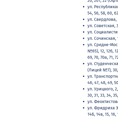
20, 20Т, 22 (Оф
ул. Республиканска
54, 56, 58, 60, 62
ул. Свердлова, 1, 
ул. Советская, 3,
ул. Социалистиче
ул. Сочинская, 11а
ул. Средне-Москов
№65), 12, 12б, 12в
69, 70, 70а, 71, 72
ул. Студенческая,
(Лицей №7), 30, 3
ул. Транспортная, 
46, 47, 48, 49, 50
ул. Урицкого, 2, 2А
30, 31, 33, 34, 35
ул. Феоктистова, 
ул. Фридриха Энгел
14б, 14в, 15, 16