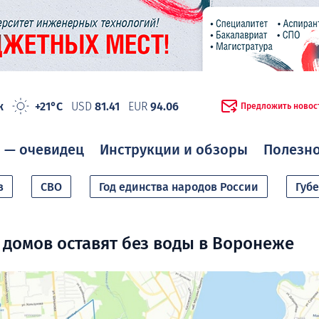
ж
+21°C
USD
81.41
EUR
94.06
Предложить новос
 — очевидец
Инструкции и обзоры
Полезн
в
СВО
Год единства народов России
Губ
 домов оставят без воды в Воронеже