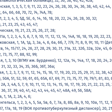
тальмологическая больница), 32, 36, 38, 40, 42, 42а;
я, 1, 3, 5, 7, 9, 11, 22, 23, 24, 26, 28, 30, 34, 36, 38, 40, 42, 44,
, 64, 66, 68, 70, 72, 74, 74А, 78;
2, 3, 4, 5, 5Д, 5Е, 6, 14, 16, 18, 20, 22, 24, 26, 28, 30, 32;
 21, 23, 25, 43, 45, 47;
ская, 19, 21, 23, 25, 26, 27, 28;
, 1, 2, 3, 4, 5, 6, 7, 9, 10, 11, 12, 13, 14, 14А, 16, 18, 19, 20, 22, 23,
ская, 1, 1А, 1д, 3, 3а, 4, 6, 6а, 6б, 7, 7/9, 7т, 8, 9, 9т, 10, 11 (
, 14, 15/17, 24, 26, 27, 28, 29, 30, 31, 31в, 32, 32б, 32в, 32е, 45, 6
, 73, 75, 77, 88, 92, 99;
 1, 3, 10 (ВГМУ им. Бурденко), 12, 12а, 14, 14а, 17, 18, 20, 24, 2
1, 32, 33, 34, 35, 36Б, 36Т, 36а;
1, 2, 3, 7, 9, 11, 12, 14, 15, 16, 17, 19, 20, 23, 25, 29, 31, 32, 38, 4
, 50А, 51, 52, 59, 61, 65, 65А, 67, 69, 71, 73, 75, 77, 79, 79/1, 81, 83,
, 3, 4А, 5, 7, 9, 10, 11, 12, 13, 14, 15, 16, 17, 19, 20, 21, 22, 23, 25, 
, 36, 37, 39, 40, 41, 42, 43, 44, 45, 47, 48А, 49, 56, 58А;
1, 1А, 2, 2А, 4, 6;
ьса, 1, 2, 3, 4, 5, 5а, 5в, 6, 7, 7а, 8, 8Б, 8а, 9, 10, 10а, 11, 12, 1
, 17, 17а, 18, 19 (ВОК противотуберкулезный диспансер), 20, 21,