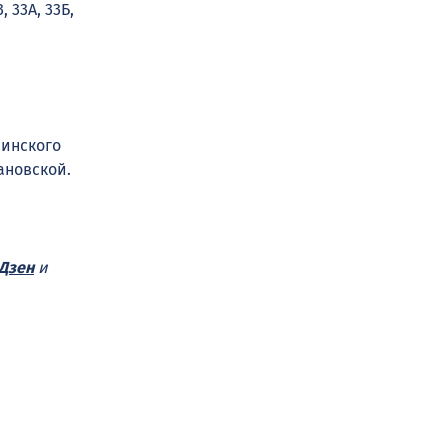
3, 33А, 33Б,
нинского
ановской.
Дзен
и