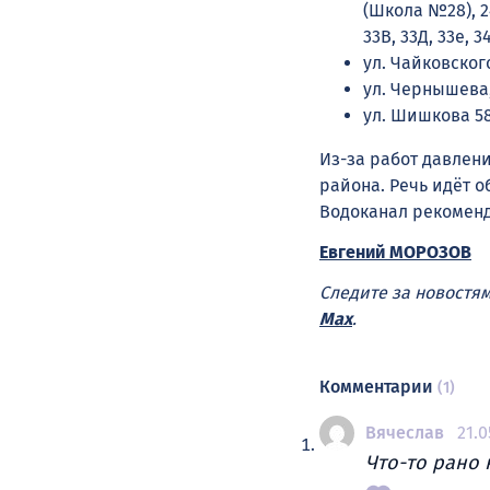
(Школа №28), 24, 
33В, 33Д, 33е, 34,
ул. Чайковского, 
ул. Чернышева, 1, 
ул. Шишкова 58,
Из-за работ давлен
района. Речь идёт о
Водоканал рекоменд
Евгений МОРОЗОВ
Следите за новостя
Max
.
Комментарии
(1)
Вячеслав
21.0
Что-то рано 