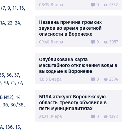
08:39 Вчера
0
4332
7, 9, 11, 13,
Названа причина громких
21А, 22, 24,
звуков во время ракетной
опасности в Воронеже
09:40 Вчера
0
3057
Опубликована карта
масштабного отключения воды в
выходные в Воронеже
5, 36, 37,
13:15 Вчера
0
2394
, 70, 71, 72,
БПЛА атакуют Воронежскую
Б №2), 14
область: тревогу объявили в
, 36, 36/38,
пяти муниципалитетах
21:21 Вчера
0
1398
А, 13б, 15,