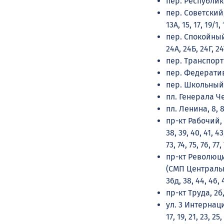
пер. Республиканск
пер. Советский, 1,
13А, 15, 17, 19/1,
пер. Спокойный, 1,
24А, 24Б, 24Г, 24
пер. Транспортный
пер. Федеративный
пер. Школьный, 1
пл. Генерала Чер
пл. Ленина, 8, 8Б
пр-кт Рабочий, 23
38, 39, 40, 41, 43
73, 74, 75, 76, 77,
пр-кт Революции
(СМП Центральная
36д, 38, 44, 46, 4
пр-кт Труда, 2б,
ул. 3 Интернацион
17, 19, 21, 23, 25,