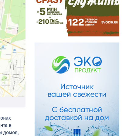
йонах
нта в
и домов,