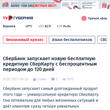
Прямой эфир
Воронеж
+21°C
USD
82.17
EUR
94.84
Бензиновый кризис
Атаки беспилотников
СВО
СберБанк запускает новую бесплатную
кредитную СберКарту с беспроцентным
периодом до 120 дней
11:20 2021-08-25
5 мин
0
1915
СберБанк запускает самый долгожданный продукт
этого года — универсальную кредитную СберКарту.
Она оптимальна для любых жизненных ситуаций и
даёт клиентам сразу четыре уникальных