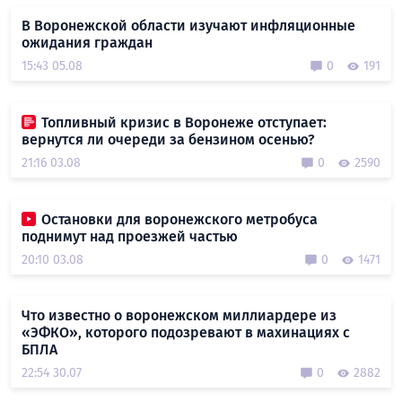
В Воронежской области изучают инфляционные
ожидания граждан
15:43 05.08
0
191
Топливный кризис в Воронеже отступает:
вернутся ли очереди за бензином осенью?
21:16 03.08
0
2590
Остановки для воронежского метробуса
поднимут над проезжей частью
20:10 03.08
0
1471
Что известно о воронежском миллиардере из
«ЭФКО», которого подозревают в махинациях с
БПЛА
22:54 30.07
0
2882