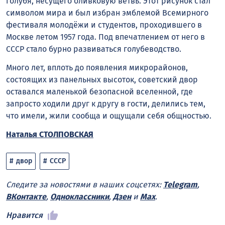
голубя, несущего оливковую ветвь. Этот рисунок стал
символом мира и был избран эмблемой Всемирного
фестиваля молодёжи и студентов, проходившего в
Москве летом 1957 года. Под впечатлением от него в
СССР стало бурно развиваться голубеводство.
Много лет, вплоть до появления микрорайонов,
состоящих из панельных высоток, советский двор
оставался маленькой безопасной вселенной, где
запросто ходили друг к другу в гости, делились тем,
что имели, жили сообща и ощущали себя общностью.
Наталья СТОЛПОВСКАЯ
двор
СССР
Следите за новостями в наших соцсетях:
Telegram
,
ВКонтакте
,
Одноклассники
,
Дзен
и
Max
.
Нравится