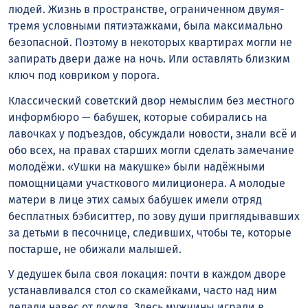
людей. Жизнь в пространстве, ограниченном двумя-
тремя условными пятиэтажками, была максимально
безопасной. Поэтому в некоторых квартирах могли не
запирать двери даже на ночь. Или оставлять близким
ключ под ковриком у порога.
Классический советский двор немыслим без местного
информбюро — бабушек, которые собирались на
лавочках у подъездов, обсуждали новости, знали всё и
обо всех, на правах старших могли сделать замечание
молодёжи. «Ушки на макушке» были надёжными
помощницами участкового милиционера. А молодые
матери в лице этих самых бабушек имели отряд
бесплатных бэбиситтер, по зову души приглядывавших
за детьми в песочнице, следивших, чтобы те, которые
постарше, не обижали малышей.
У дедушек была своя локация: почти в каждом дворе
устанавливался стол со скамейками, часто над ним
делали навес от дождя. Здесь мужчины играли в