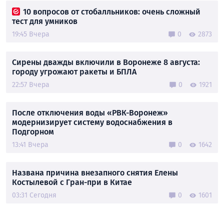
10 вопросов от стобалльников: очень сложный
тест для умников
19:45 Вчера
0
2873
Сирены дважды включили в Воронеже 8 августа:
городу угрожают ракеты и БПЛА
22:57 Вчера
0
1921
После отключения воды «РВК-Воронеж»
модернизирует систему водоснабжения в
Подгорном
13:41 Вчера
0
1642
Названа причина внезапного снятия Елены
Костылевой с Гран-при в Китае
03:31 Сегодня
0
1601