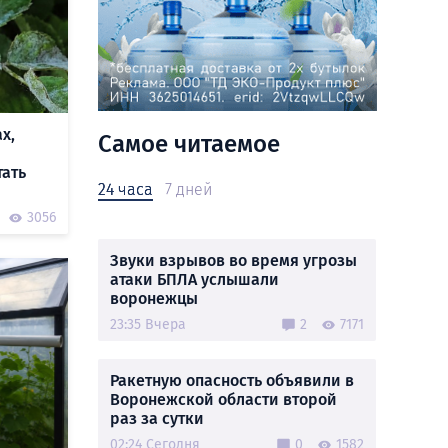
х,
Самое читаемое
тать
24 часа
7 дней
3056
Звуки взрывов во время угрозы
атаки БПЛА услышали
воронежцы
23:35 Вчера
2
7171
Ракетную опасность объявили в
Воронежской области второй
раз за сутки
02:24 Сегодня
0
1582