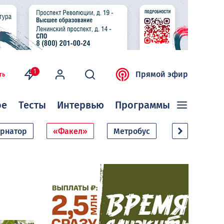
1
Прямой эфир
ть
ое
Тесты
Интервью
Программы
ернатор
«Факел»
Метробус
Дачный сезо