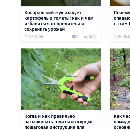
Колорадский жук атакует
Почему
картофель и томаты: как и чем
опадаю
избавиться от вредителя и
с этим
сохранить урожай
22:37 17.06
0
5092
22:14 15.
Когда и как правильно
Как ча
пасынковать томаты и огурцы:
помидо
пошаговая инструкция для
основн