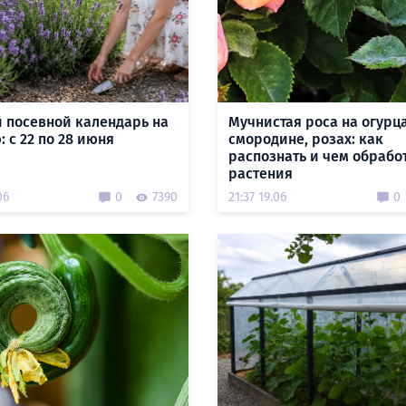
 посевной календарь на
Мучнистая роса на огурца
 с 22 по 28 июня
смородине, розах: как
распознать и чем обрабо
растения
06
0
7390
21:37 19.06
0