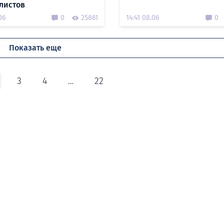
листов
06
0
25861
14:41 08.06
0
Показать еще
3
4
…
22