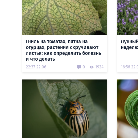
Гниль на томатах, пятна на
Лунный
огурцах, растения скручивают
неделю:
листья: как определить болезнь
и что делать
22:37 22.06
0
1924
16:56 22.