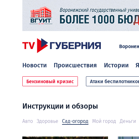
Вороне
Новости
Происшествия
Истории
Я
Бензиновый кризис
Атаки беспилотнико
Инструкции и обзоры
Авто
Здоровье
Сад-огород
Мой город
Деньги