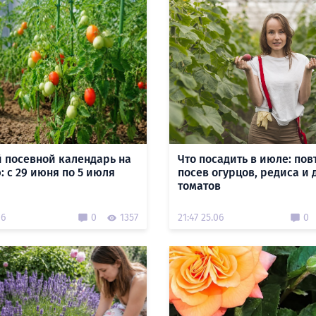
 посевной календарь на
Что посадить в июле: по
: с 29 июня по 5 июля
посев огурцов, редиса и
томатов
06
0
1357
21:47 25.06
0