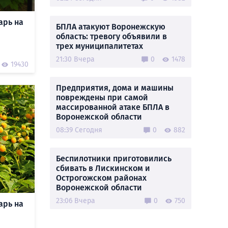
арь на
БПЛА атакуют Воронежскую
область: тревогу объявили в
трех муниципалитетах
21:30 Вчера
0
1478
19430
Предприятия, дома и машины
повреждены при самой
массированной атаке БПЛА в
Воронежской области
08:39 Сегодня
0
882
Беспилотники приготовились
сбивать в Лискинском и
Острогожском районах
Воронежской области
23:06 Вчера
0
750
арь на