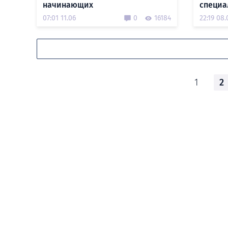
начинающих
специа
07:01 11.06
0
16184
22:19 08.
1
2