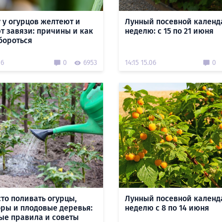
 у огурцов желтеют и
Лунный посевной календ
т завязи: причины и как
неделю: с 15 по 21 июня
 бороться
06
0
6953
14:15 15.06
0
сто поливать огурцы,
Лунный посевной календ
ры и плодовые деревья:
неделю с 8 по 14 июня
ые правила и советы