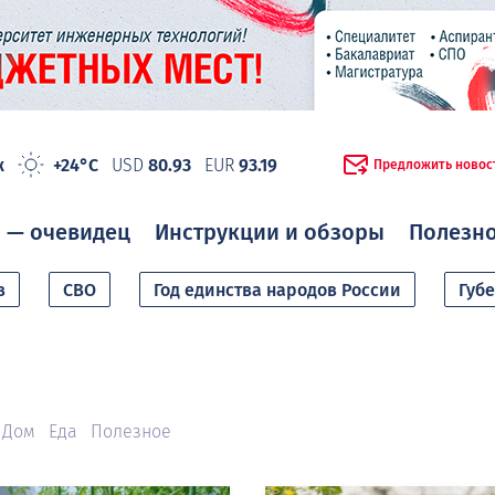
ж
+24°C
USD
80.93
EUR
93.19
Предложить новос
 — очевидец
Инструкции и обзоры
Полезн
в
СВО
Год единства народов России
Губ
Дом
Еда
Полезное