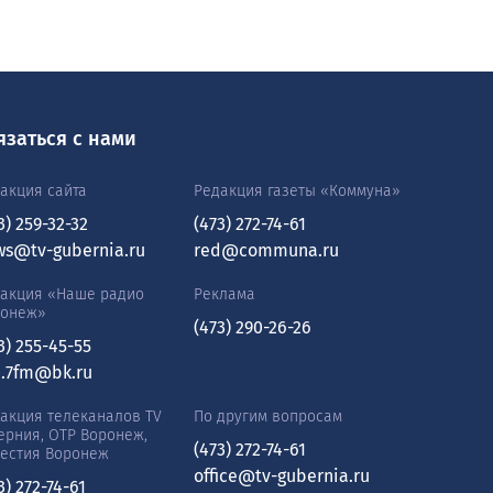
язаться с нами
акция сайта
Редакция газеты «Коммуна»
3) 259-32-32
(473) 272-74-61
ws@tv-gubernia.ru
red@communa.ru
акция «Наше радио
Реклама
ронеж»
(473) 290-26-26
3) 255-45-55
0.7fm@bk.ru
акция телеканалов TV
По другим вопросам
ерния, ОТР Воронеж,
(473) 272-74-61
естия Воронеж
office@tv-gubernia.ru
3) 272-74-61