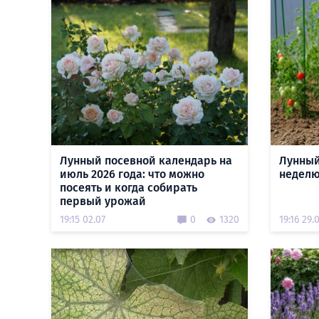
Лунный посевной календарь на
Лунный
июль 2026 года: что можно
неделю
посеять и когда собирать
первый урожай
19:15 02.07
0
1320
19:16 29.