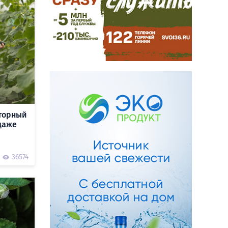
вторный
 даже
36574