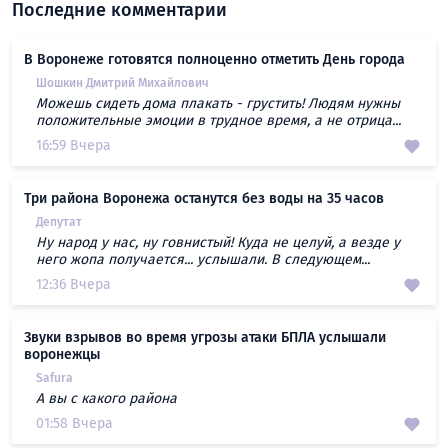
Последние комментарии
В Воронеже готовятся полноценно отметить День города
Шошкин Дмитрий Михайлович
Можешь сидеть дома плакать - грустить! Людям нужны
положительные эмоции в трудное время, а не отрица...
16:59 Вчера
Три района Воронежа останутся без воды на 35 часов
Депутат
Ну народ у нас, ну говнистый! Куда не целуй, а везде у
него жопа получается... услышали. В следующем...
12:36 Вчера
Звуки взрывов во время угрозы атаки БПЛА услышали
воронежцы
Safura
А вы с какого района
01:58 Вчера