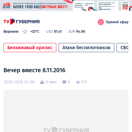
Прямой эфир
Воронеж
+23°C
USD
81.41
EUR
94.06
Бензиновый кризис
Атаки беспилотников
СВО
Вечер вместе 8.11.2016
20:05 2016-12-08
0 мин
0
531