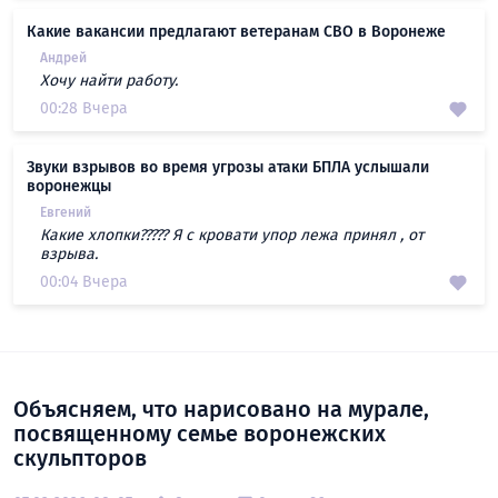
Какие вакансии предлагают ветеранам СВО в Воронеже
Андрей
Хочу найти работу.
00:28 Вчера
Звуки взрывов во время угрозы атаки БПЛА услышали
воронежцы
Евгений
Какие хлопки????? Я с кровати упор лежа принял , от
взрыва.
00:04 Вчера
Объясняем, что нарисовано на мурале,
посвященному семье воронежских
скульпторов