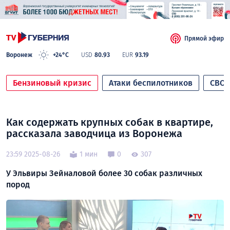
Прямой эфир
Воронеж
+24°C
USD
80.93
EUR
93.19
Бензиновый кризис
Атаки беспилотников
СВО
Как содержать крупных собак в квартире,
рассказала заводчица из Воронежа
23:59 2025-08-26
1 мин
0
307
У Эльвиры Зейналовой более 30 собак различных
пород