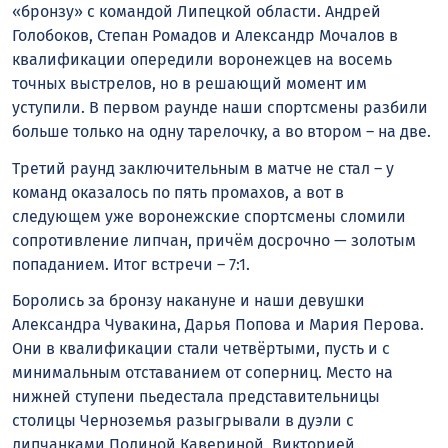
«бронзу» с командой Липецкой области. Андрей
Голобоков, Степан Ромадов и Александр Мочалов в
квалификации опередили воронежцев на восемь
точных выстрелов, но в решающий момент им
уступили. В первом раунде наши спортсмены разбили
больше только на одну тарелочку, а во втором – на две.
Третий раунд заключительным в матче не стал – у
команд оказалось по пять промахов, а вот в
следующем уже воронежские спортсмены сломили
сопротивление липчан, причём досрочно — золотым
попаданием. Итог встречи – 7:1.
Боролись за бронзу накануне и наши девушки
Александра Чувакина, Дарья Попова и Мария Перова.
Они в квалификации стали четвёртыми, пусть и с
минимальным отставанием от соперниц. Место на
нижней ступени пьедестала представительницы
столицы Черноземья разыгрывали в дуэли с
липчанками Полиной Кавериной, Викторией