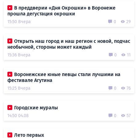
В преддверии «Дня Окрошки» в Воронеже
прошла дегустация окрошки
15:50 Вчера
0
29
Открыть наш город и наш регион с новой, подчас
необычной, стороны может каждый
15:36 Вчера
0
11
Воронежские юные певцы стали лучшими на
фестивале Агутина
15:25 Вчера
0
76
Городские муралы
14:50 04.08
0
57
Лето первых