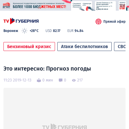
Прямой эфир
Воронеж
+28°C
USD
82.17
EUR
94.84
Бензиновый кризис
Атаки беспилотников
СВО
Это интересно: Прогноз погоды
11:23 2019-12-13
0 мин
0
217