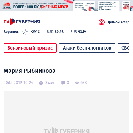
Прямой эфир
Воронеж
+29°C
USD
80.93
EUR
93.19
Бензиновый кризис
Атаки беспилотников
СВО
Мария Рыбникова
20:15 2019-10-24
0 мин
0
638