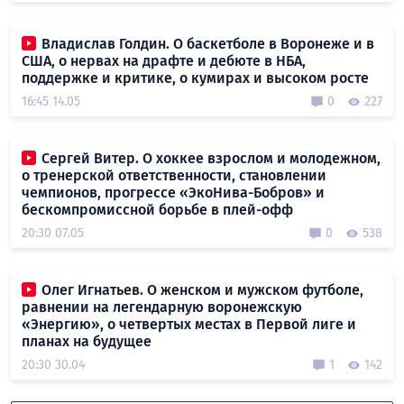
Владислав Голдин. О баскетболе в Воронеже и в
США, о нервах на драфте и дебюте в НБА,
поддержке и критике, о кумирах и высоком росте
16:45 14.05
0
227
Сергей Витер. О хоккее взрослом и молодежном,
о тренерской ответственности, становлении
чемпионов, прогрессе «ЭкоНива-Бобров» и
бескомпромиссной борьбе в плей-офф
20:30 07.05
0
538
Олег Игнатьев. О женском и мужском футболе,
равнении на легендарную воронежскую
«Энергию», о четвертых местах в Первой лиге и
планах на будущее
20:30 30.04
1
142