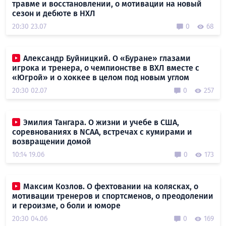
травме и восстановлении, о мотивации на новый
сезон и дебюте в НХЛ
20:30 23.07
0
68
Александр Буйницкий. О «Буране» глазами
игрока и тренера, о чемпионстве в ВХЛ вместе с
«Югрой» и о хоккее в целом под новым углом
20:30 02.07
0
257
Эмилия Тангара. О жизни и учебе в США,
соревнованиях в NCAA, встречах с кумирами и
возвращении домой
10:14 19.06
0
173
Максим Козлов. О фехтовании на колясках, о
мотивации тренеров и спортсменов, о преодолении
и героизме, о боли и юморе
20:30 04.06
0
169