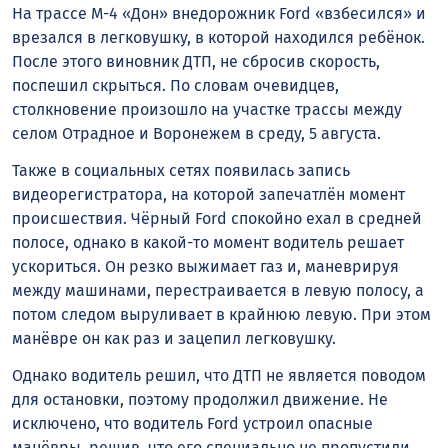
На трассе М-4 «Дон» внедорожник Ford «взбесился» и
врезался в легковушку, в которой находился ребёнок.
После этого виновник ДТП, не сбросив скорость,
поспешил скрыться. По словам очевидцев,
столкновение произошло на участке трассы между
селом Отрадное и Воронежем в среду, 5 августа.
Также в социальных сетях появилась запись
видеорегистратора, на которой запечатлён момент
происшествия. Чёрный Ford спокойно ехал в средней
полосе, однако в какой-то момент водитель решает
ускориться. Он резко выжимает газ и, маневрируя
между машинами, перестраивается в левую полосу, а
потом следом выруливает в крайнюю левую. При этом
манёвре он как раз и зацепил легковушку.
Однако водитель решил, что ДТП не является поводом
для остановки, поэтому продолжил движение. Не
исключено, что водитель Ford устроил опасные
манёвры, решив, что его специально не пропустили