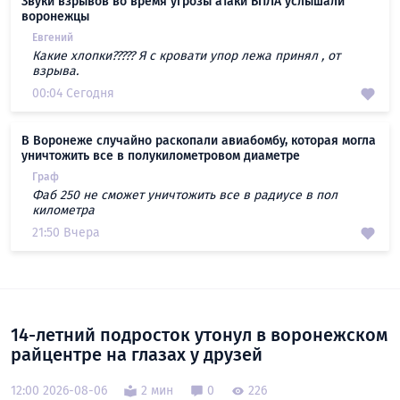
Звуки взрывов во время угрозы атаки БПЛА услышали
воронежцы
Евгений
Какие хлопки????? Я с кровати упор лежа принял , от
взрыва.
00:04 Сегодня
В Воронеже случайно раскопали авиабомбу, которая могла
уничтожить все в полукилометровом диаметре
Граф
Фаб 250 не сможет уничтожить все в радиусе в пол
километра
21:50 Вчера
14-летний подросток утонул в воронежском
райцентре на глазах у друзей
12:00 2026-08-06
2 мин
0
226