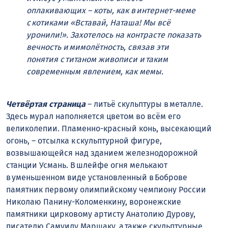
оплакивающих – коты, как в интернет-меме
с котиками «Вставай, Наташа! Мы всё
уронили!». Захотелось на контрасте показать
вечность и мимолётность, связав эти
понятия с титаном живописи и таким
современным явлением, как мемы.
Четвёртая страница
– литьё скульптуры в металле.
Здесь мурал наполняется цветом во всём его
великолепии. Пламенно-красный конь, высекающий
огонь, – отсылка к скульптурной фигуре,
возвышающейся над зданием железнодорожной
станции Усмань. В шлейфе огня мелькают
в уменьшенном виде установленный в Боброве
памятник первому олимпийскому чемпиону России
Николаю Панину-Коломенкину, воронежские
памятники цирковому артисту Анатолию Дурову,
писателю Самуилу Маршаку, а также скульптурные