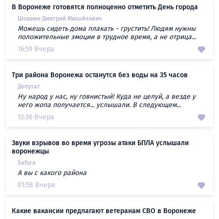
В Воронеже готовятся полноценно отметить День города
Шошкин Дмитрий Михайлович
Можешь сидеть дома плакать - грустить! Людям нужны
положительные эмоции в трудное время, а не отрица...
16:59 Вчера
Три района Воронежа останутся без воды на 35 часов
Депутат
Ну народ у нас, ну говнистый! Куда не целуй, а везде у
него жопа получается... услышали. В следующем...
12:36 Вчера
Звуки взрывов во время угрозы атаки БПЛА услышали
воронежцы
Safura
А вы с какого района
01:58 Вчера
Какие вакансии предлагают ветеранам СВО в Воронеже