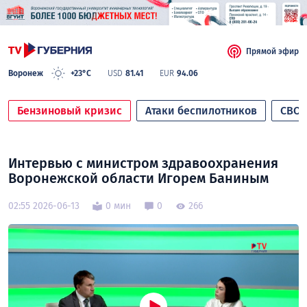
Прямой эфир
Воронеж
+23°C
USD
81.41
EUR
94.06
Бензиновый кризис
Атаки беспилотников
СВО
Интервью с министром здравоохранения
Воронежской области Игорем Баниным
02:55 2026-06-13
0 мин
0
266