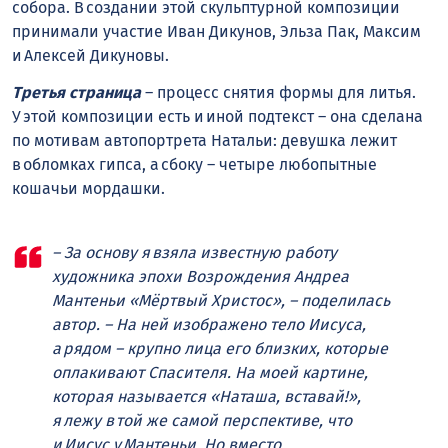
собора. В создании этой скульптурной композиции
принимали участие Иван Дикунов, Эльза Пак, Максим
и Алексей Дикуновы.
Третья страница
– процесс снятия формы для литья.
У этой композиции есть и иной подтекст – она сделана
по мотивам автопортрета Натальи: девушка лежит
в обломках гипса, а сбоку – четыре любопытные
кошачьи мордашки.
– За основу я взяла известную работу
художника эпохи Возрождения Андреа
Мантеньи «Мёртвый Христос», – поделилась
автор. – На ней изображено тело Иисуса,
а рядом – крупно лица его близких, которые
оплакивают Спасителя. На моей картине,
которая называется «Наташа, вставай!»,
я лежу в той же самой перспективе, что
и Иисус у Мантеньи. Но вместо