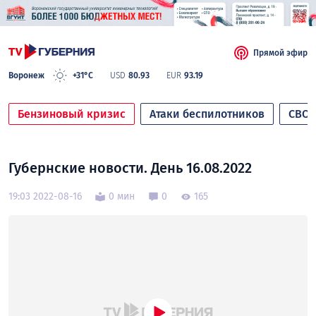
Прямой эфир
Воронеж
+31°C
USD
80.93
EUR
93.19
Бензиновый кризис
Атаки беспилотников
СВО
Губернские новости. День 16.08.2022
19:03 2022-08-16
0 мин
0
165