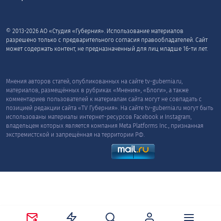
© 2013-2026 АО «Студия «Губерния». Использование материалов
разрешено только с предварительного согласия правообладателей. Сайт
может содержать контент, не предназначенный для лиц младше 16-ти лет.
Мнения авторов статей, опубликованных на сайте tv-gubernia.ru,
материалов, размещённых в рубриках «Мнения», «Блоги», а также
комментариев пользователей к материалам сайта могут не совпадать с
позицией редакции сайта «TV Губерния». На сайте tv-gubernia.ru могут быть
использованы материалы интернет-ресурсов Facebook и Instagram,
владельцем которых является компания Meta Platforms Inc., признанная
экстремистской и запрещённая на территории РФ.