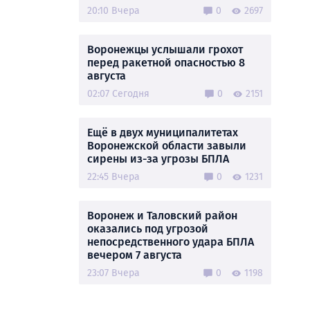
20:10 Вчера
0
2697
Воронежцы услышали грохот
перед ракетной опасностью 8
августа
02:07 Сегодня
0
2151
Ещё в двух муниципалитетах
Воронежской области завыли
сирены из-за угрозы БПЛА
22:45 Вчера
0
1231
Воронеж и Таловский район
оказались под угрозой
непосредственного удара БПЛА
вечером 7 августа
23:07 Вчера
0
1198