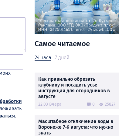
Самое читаемое
24 часа
7 дней
 моих
Как правильно обрезать
клубнику и посадить усы:
инструкция для огородников в
августе
обработки
22:03 Вчера
0
25827
слеживать
ваться
.
Масштабное отключение воды в
Воронеже 7-9 августа: что нужно
знать