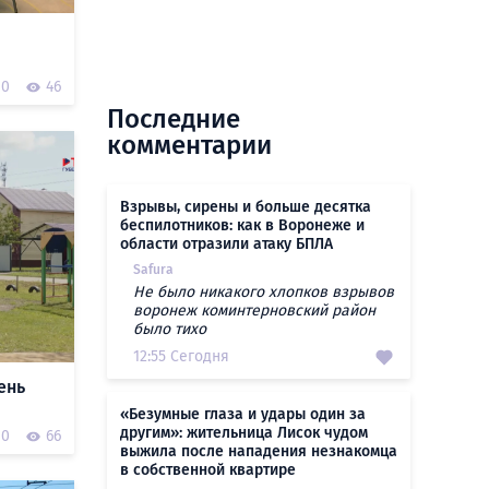
0
46
Последние
комментарии
Взрывы, сирены и больше десятка
беспилотников: как в Воронеже и
области отразили атаку БПЛА
Safura
Не было никакого хлопков взрывов
воронеж коминтерновский район
было тихо
12:55 Сегодня
ень
«Безумные глаза и удары один за
другим»: жительница Лисок чудом
0
66
выжила после нападения незнакомца
в собственной квартире