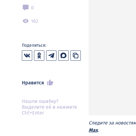
0
162
Поделиться:
Нравится
Нашли ошибку?
Выделите её и нажмите
Ctrl+Enter
Следите за новостя
Max
.