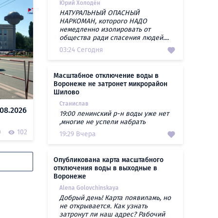
Юрий Холодён
НАТУРАЛЬНЫЙ ОПАСНЫЙ
НАРКОМАН, которого НАДО
немедленно изолировать от
общества ради спасения людей....
03:24 Сегодня
Масштабное отключение воды в
Воронеже не затронет микрорайон
Шилово
Станислав
08.2026
19:00 ленинский р-н воды уже нет
,многие не успели набрать
0
102
19:29 Вчера
Опубликована карта масштабного
отключения воды в выходные в
Воронеже
Alena Golovchinskaya
Добрый день! Карта появиламь, но
не открывается. Как узнать
затронут ли наш адрес? Рабочий