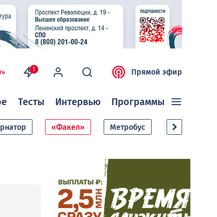
1
Прямой эфир
ть
ое
Тесты
Интервью
Программы
ернатор
«Факел»
Метробус
Дачный сезо