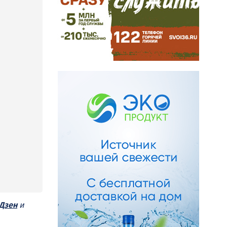
Дзен
и