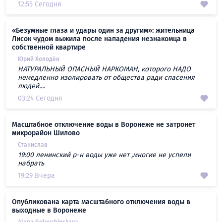
12:55 Сегодня
«Безумные глаза и удары один за другим»: жительница
Лисок чудом выжила после нападения незнакомца в
собственной квартире
Юрий Холодён
НАТУРАЛЬНЫЙ ОПАСНЫЙ НАРКОМАН, которого НАДО
немедленно изолировать от общества ради спасения
людей....
03:24 Сегодня
Масштабное отключение воды в Воронеже не затронет
микрорайон Шилово
Станислав
19:00 ленинский р-н воды уже нет ,многие не успели
набрать
19:29 Вчера
Опубликована карта масштабного отключения воды в
выходные в Воронеже
Alena Golovchinskaya