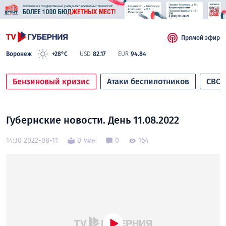
Прямой эфир
Воронеж
+28°C
USD
82.17
EUR
94.84
Бензиновый кризис
Атаки беспилотников
СВО
Губернские новости. День 11.08.2022
14:30 2022-08-11
0 мин
0
164