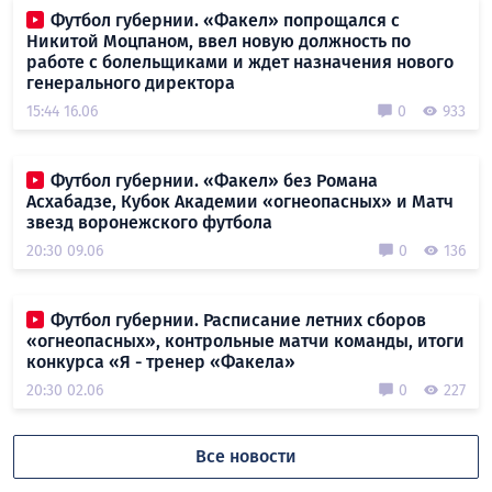
Футбол губернии. «Факел» попрощался с
Никитой Моцпаном, ввел новую должность по
работе с болельщиками и ждет назначения нового
генерального директора
15:44 16.06
0
933
Футбол губернии. «Факел» без Романа
Асхабадзе, Кубок Академии «огнеопасных» и Матч
звезд воронежского футбола
20:30 09.06
0
136
Футбол губернии. Расписание летних сборов
«огнеопасных», контрольные матчи команды, итоги
конкурса «Я - тренер «Факела»
20:30 02.06
0
227
Все новости