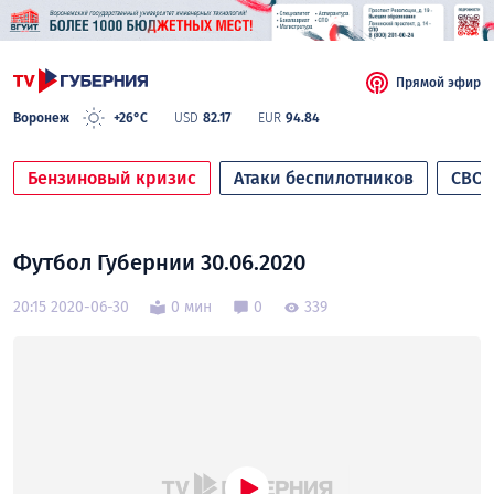
Прямой эфир
Воронеж
+26°C
USD
82.17
EUR
94.84
Бензиновый кризис
Атаки беспилотников
СВО
Футбол Губернии 30.06.2020
20:15 2020-06-30
0 мин
0
339