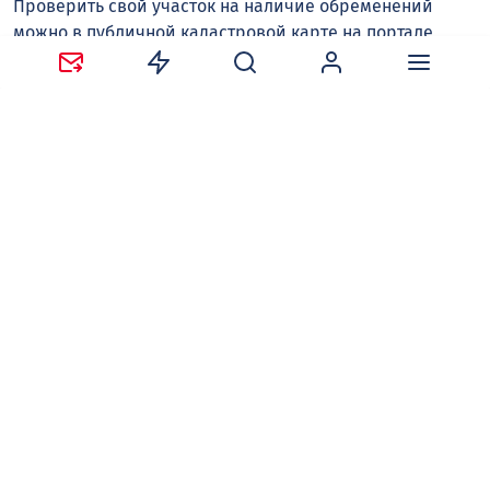
Проверить свой участок на наличие обременений
можно в публичной кадастровой карте на портале
НСПД
.
Нужно зайти в меню «Слои», найти пункт «Зоны
с особыми условиями использования территории» и
поставить галочку — система покажет все
ограничения.
Второй вариант — заказать выписку об объекте
недвижимости, если в ЕГРН уже есть сведения о
границах вашего участка. Сделать это можно сразу
несколькими способами: обратиться в МФЦ,
воспользоваться выездным обслуживанием
регионального Роскадастра, зайти на сайт Росреестра
или портал Госуслуг.
Евгений МОРОЗОВ
Следите за новостями в наших соцсетях:
Telegram
,
ВКонтакте
,
Одноклассники
,
Дзен
и
Max
.