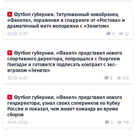
Футбол губернии. Титулованный новобранец
«Факела», поражение в спарринге от «Ростова» и
драматичный матч молодежки с «Зенитом»
20:30 21.07
0
32
Футбол губернии. «Факел» представил нового
спортивного директора, попрощался с Георгием
Гонгадзе и готовится подписать контракт с экс-
игроком «Зенита»
20:30 14.07
0
539
Футбол губернии. «Факел» представил нового
гендиректора, узнал своих соперников по Кубку
России и показал, чем живет команда во время
сборов
20:15 23.06
0
116