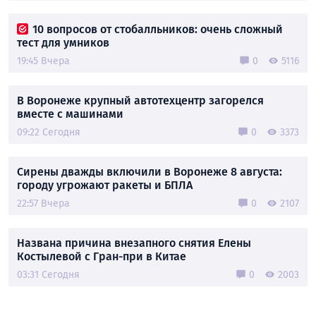
10 вопросов от стобалльников: очень сложный
тест для умников
19:45 Вчера
0
5116
В Воронеже крупный автотехцентр загорелся
вместе с машинами
09:22 Сегодня
0
3373
Сирены дважды включили в Воронеже 8 августа:
городу угрожают ракеты и БПЛА
22:57 Вчера
0
2107
Названа причина внезапного снятия Елены
Костылевой с Гран-при в Китае
03:31 Сегодня
0
2003