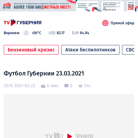
Прямой эфир
Воронеж
+26°C
USD
82.17
EUR
94.84
Бензиновый кризис
Атаки беспилотников
СВО
Футбол Губернии 23.03.2021
20:15 2021-03-23
0 мин
0
344