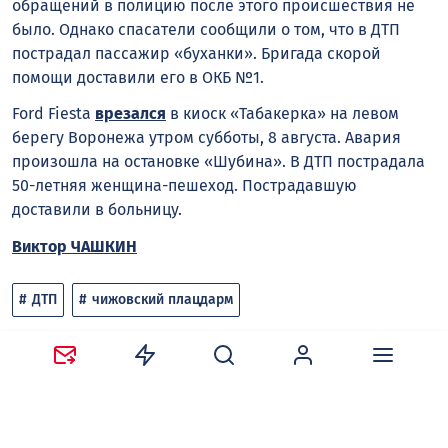
обращений в полицию после этого происшествия не
было. Однако спасатели сообщили о том, что в ДТП
пострадал пассажир «буханки». Бригада скорой
помощи доставили его в ОКБ №1.
Ford Fiesta
врезался
в киоск «Табакерка» на левом
берегу Воронежа утром субботы, 8 августа. Авария
произошла на остановке «Шубина». В ДТП пострадала
50-летняя женщина-пешеход. Пострадавшую
доставили в больницу.
Виктор ЧАШКИН
ДТП
чижовский плацдарм
Следите за новостями в наших соцсетях:
Telegram
,
ВКонтакте
,
Одноклассники
,
Дзен
и
Max
.
Нравится