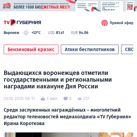
Прямой эфир
Воронеж
+33°C
USD
81.41
EUR
94.06
Бензиновый кризис
Атаки беспилотников
СВО
Выдающихся воронежцев отметили
государственными и региональными
наградами накануне Дня России
20:10 2026-06-11
3 мин
0
237
Среди заслуженных награждённых – многолетний
редактор теленовостей медиахолдинга «ТV Губерния»
Ирина Короткова