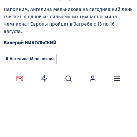
Напомним, Ангелина Мельникова на сегодняшний день
считается одной из сильнейших гимнасток мира.
Чемпионат Европы пройдет в Загребе с 13 по 16
августа.
Валерий НИКОЛЬСКИЙ
Ангелина Мельникова
Следите за новостями в наших соцсетях:
Telegram
,
ВКонтакте
,
Одноклассники
,
Дзен
и
Max
.
Нравится
1
Поделиться: