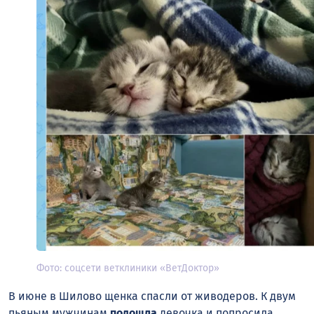
Фото: соцсети ветклиники «ВетДоктор»
В июне в Шилово щенка спасли от живодеров. К
двум
пьяным мужчинам
подошла
девочка и попросила