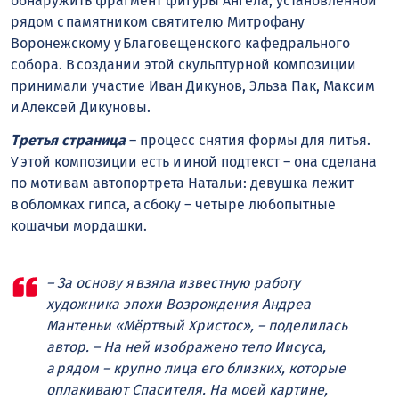
обнаружить фрагмент фигуры Ангела, установленной
рядом с памятником святителю Митрофану
Воронежскому у Благовещенского кафедрального
собора. В создании этой скульптурной композиции
принимали участие Иван Дикунов, Эльза Пак, Максим
и Алексей Дикуновы.
Третья страница
– процесс снятия формы для литья.
У этой композиции есть и иной подтекст – она сделана
по мотивам автопортрета Натальи: девушка лежит
в обломках гипса, а сбоку – четыре любопытные
кошачьи мордашки.
– За основу я взяла известную работу
художника эпохи Возрождения Андреа
Мантеньи «Мёртвый Христос», – поделилась
автор. – На ней изображено тело Иисуса,
а рядом – крупно лица его близких, которые
оплакивают Спасителя. На моей картине,