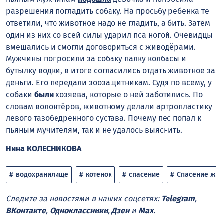
разрешения погладить собаку. На просьбу ребенка те
ответили, что животное надо не гладить, а бить. Затем
один из них со всей силы ударил пса ногой
. Очевидцы
вмешались и смогли договориться с живодёрами.
Мужчины попросили за собаку палку колбасы и
бутылку водки, в итоге согласились отдать животное за
деньги
. Его передали зоозащитникам. Судя по всему, у
собаки
были
хозяева, которые о ней заботились. По
словам волонтёров, животному делали артропластику
левого тазобедренного сустава. Почему пес попал к
пьяным мучителям, так и не удалось выяснить.
Нина КОЛЕСНИКОВА
водохранилище
котенок
спасение
Спасение жи
Следите за новостями в наших соцсетях:
Telegram
,
ВКонтакте
,
Одноклассники
,
Дзен
и
Max
.