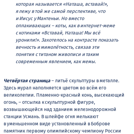
которая называется «Наташа, вставай!»,
я лежу в той же самой перспективе, что
и Иисус у Мантеньи. Но вместо
оплакивающих – коты, как в интернет-меме
с котиками «Вставай, Наташа! Мы всё
уронили!». Захотелось на контрасте показать
вечность и мимолётность, связав эти
понятия с титаном живописи и таким
современным явлением, как мемы.
Четвёртая страница
– литьё скульптуры в металле.
Здесь мурал наполняется цветом во всём его
великолепии. Пламенно-красный конь, высекающий
огонь, – отсылка к скульптурной фигуре,
возвышающейся над зданием железнодорожной
станции Усмань. В шлейфе огня мелькают
в уменьшенном виде установленный в Боброве
памятник первому олимпийскому чемпиону России