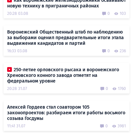
Как воронежские железнодорожники осваивают
новую технику в приграничных районах
20:28 03.08
0
103
Воронежский Общественный штаб по наблюдению
за выборами оценил предварительные итоги этапа
выдвижения кандидатов и партий
16:33 03.08
0
236
250-летие орловского рысака и воронежского
Хреновского конного завода отметят на
федеральном уровне
20:28 31.07
0
1760
Алексей Гордеев стал соавтором 105
законопроектов: разбираем итоги работы восьмого
созыва Госдумы
11:41 31.07
0
3981