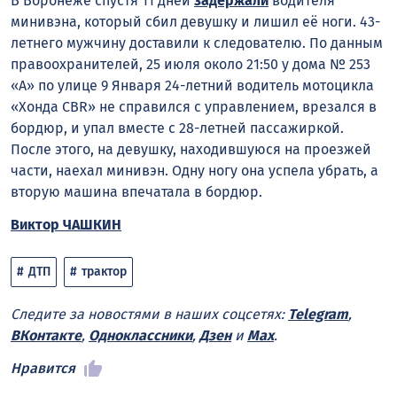
В Воронеже спустя 11 дней
задержали
водителя
минивэна, который сбил девушку и лишил её ноги. 43-
летнего мужчину доставили к следователю. По данным
правоохранителей, 25 июля около 21:50 у дома № 253
«А» по улице 9 Января 24-летний водитель мотоцикла
«Хонда CBR» не справился с управлением, врезался в
бордюр, и упал вместе с 28-летней пассажиркой.
После этого, на девушку, находившуюся на проезжей
части, наехал минивэн. Одну ногу она успела убрать, а
вторую машина впечатала в бордюр.
Виктор ЧАШКИН
ДТП
трактор
Следите за новостями в наших соцсетях:
Telegram
,
ВКонтакте
,
Одноклассники
,
Дзен
и
Max
.
Нравится