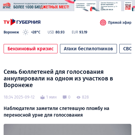
Прямой эфир
Воронеж
+28°C
USD
80.93
EUR
93.19
Бензиновый кризис
Атаки беспилотников
СВО
Семь бюллетеней для голосования
аннулировали на одном из участков в
Воронеже
18:34 2025-09-12
1 мин
0
828
Наблюдатели заметили слетевшую пломбу на
переносной урне для голосования