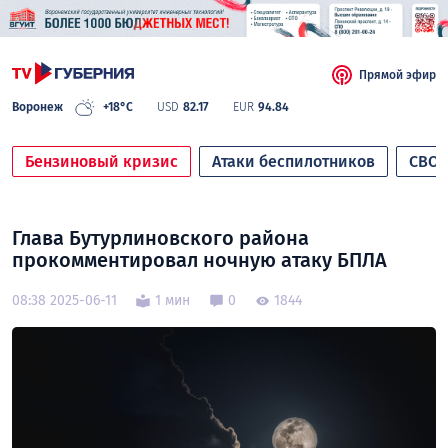
Прямой эфир
Воронеж
+18°C
USD
82.17
EUR
94.84
Бензиновый кризис
Атаки беспилотников
СВО
Глава Бутурлиновского района
прокомментировал ночную атаку БПЛА
08:38 2025-06-11
1 мин
0
1844