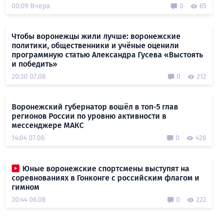
00:09 Вчера
0
65
Чтобы воронежцы жили лучше: воронежские
политики, общественники и учёные оценили
программную статью Александра Гусева «Выстоять
и победить»
20:30 07.08
0
212
Воронежский губернатор вошёл в топ-5 глав
регионов России по уровню активности в
мессенджере МАКС
14:04 07.08
0
428
Юные воронежские спортсмены выступят на
соревнованиях в Гонконге с российским флагом и
гимном
20:44 06.08
0
222