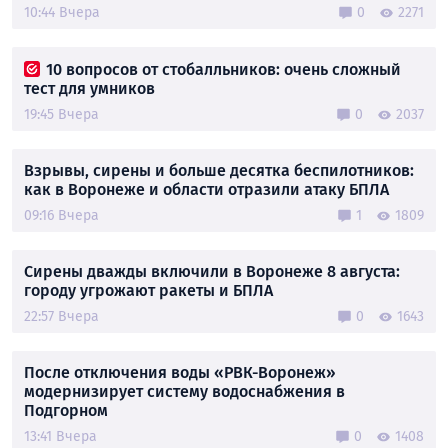
10:44 Вчера
0
2271
10 вопросов от стобалльников: очень сложный
тест для умников
19:45 Вчера
0
2037
Взрывы, сирены и больше десятка беспилотников:
как в Воронеже и области отразили атаку БПЛА
09:16 Вчера
1
1809
Сирены дважды включили в Воронеже 8 августа:
городу угрожают ракеты и БПЛА
22:57 Вчера
0
1643
После отключения воды «РВК-Воронеж»
модернизирует систему водоснабжения в
Подгорном
13:41 Вчера
0
1408