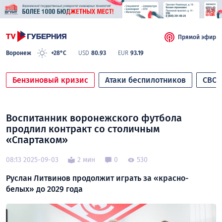
Прямой эфир
Воронеж
+28°C
USD
80.93
EUR
93.19
Бензиновый кризис
Атаки беспилотников
СВО
Воспитанник воронежского футбола
продлил контракт со столичным
«Спартаком»
08:13 2025-09-03
2 мин
0
530
Руслан Литвинов продолжит играть за «красно-
белых» до 2029 года