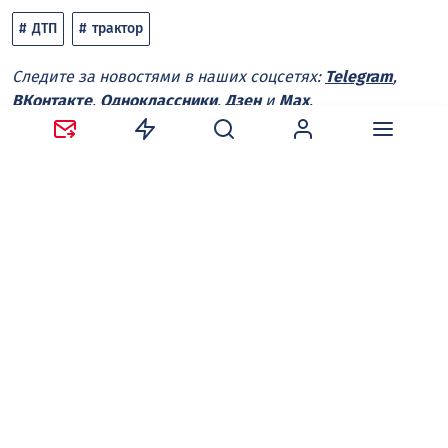
ДТП
трактор
Следите за новостями в наших соцсетях:
Telegram
,
ВКонтакте
,
Одноклассники
,
Дзен
и
Max
.
Нравится
Поделиться:
Ваш адрес email не будет опубликован.
Обязательные
поля помечены
*