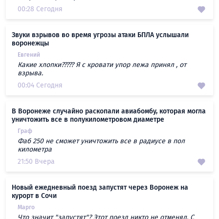
00:28 Сегодня
Звуки взрывов во время угрозы атаки БПЛА услышали
воронежцы
Евгений
Какие хлопки????? Я с кровати упор лежа принял , от
взрыва.
00:04 Сегодня
В Воронеже случайно раскопали авиабомбу, которая могла
уничтожить все в полукилометровом диаметре
Граф
Фаб 250 не сможет уничтожить все в радиусе в пол
километра
21:50 Вчера
Новый ежедневный поезд запустят через Воронеж на
курорт в Сочи
Марго
Что значит "запустят"? Этот поезд никто не отменял. С