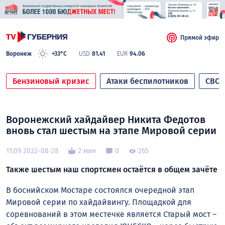
Прямой эфир
Воронеж
+33°C
USD
81.41
EUR
94.06
Бензиновый кризис
Атаки беспилотников
СВО
Воронежский хайдайвер Никита Федотов
вновь стал шестым на этапе Мировой серии
11:09 2022-08-28
2 мин
0
265
Также шестым наш спортсмен остаётся в общем зачёте
В боснийском Мостаре состоялся очередной этап
Мировой серии по хайдайвингу. Площадкой для
соревнований в этом местечке является Старый мост –