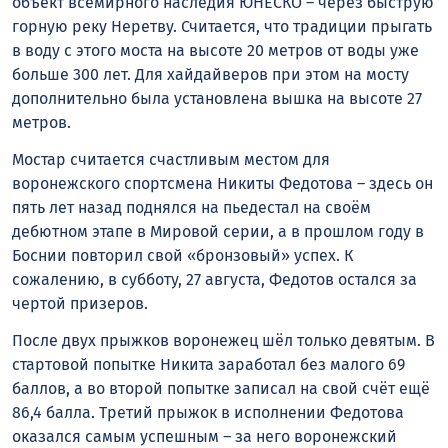
объект всемирного наследия ЮНЕСКО – через быструю
горную реку Неретву. Считается, что традиции прыгать
в воду с этого моста на высоте 20 метров от воды уже
больше 300 лет. Для хайдайверов при этом на мосту
дополнительно была установлена вышка на высоте 27
метров.
Мостар считается счастливым местом для
воронежского спортсмена Никиты Федотова – здесь он
пять лет назад поднялся на пьедестал на своём
дебютном этапе в Мировой серии, а в прошлом году в
Боснии повторил свой «бронзовый» успех. К
сожалению, в субботу, 27 августа, Федотов остался за
чертой призеров.
После двух прыжков воронежец шёл только девятым. В
стартовой попытке Никита заработал без малого 69
баллов, а во второй попытке записал на свой счёт ещё
86,4 балла. Третий прыжок в исполнении Федотова
оказался самым успешным – за него воронежский