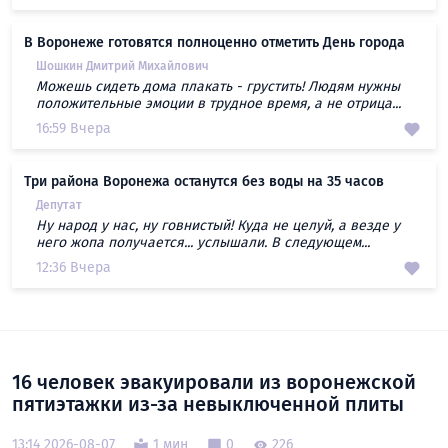
В Воронеже готовятся полноценно отметить День города
Шошкин Дмитрий Михайлович
Можешь сидеть дома плакать - грустить! Людям нужны
положительные эмоции в трудное время, а не отрица...
16:59 Вчера
Три района Воронежа останутся без воды на 35 часов
Депутат
Ну народ у нас, ну говнистый! Куда не целуй, а везде у
него жопа получается... услышали. В следующем...
12:36 Вчера
16 человек эвакуировали из воронежской
пятиэтажки из-за невыключенной плиты
13:14 2026-08-07
1 мин
0
226