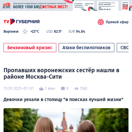
Прямой эфир
Воронеж
+22°C
USD
82.17
EUR
94.84
Бензиновый кризис
Атаки беспилотников
СВО
Пропавших воронежских сестёр нашли в
районе Москва-Сити
11:29 2025-07-01
1 мин
0
1561
Девочки уехали в столицу "в поисках лучшей жизни"