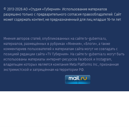
© 2013-2026 АО «Студия «Губерния». Использование материалов
разрешено только с предварительного согласия правообладателей. Сайт
может содержать контент, не предназначенный для лиц младше 16-ти лет.
Мнения авторов статей, опубликованных на сайте tv-gubernia.ru,
материалов, размещённых в рубриках «Мнения», «Блоги», а также
комментариев пользователей к материалам сайта могут не совпадать с
позицией редакции сайта «TV Губерния». На сайте tv-gubernia.ru могут быть
использованы материалы интернет-ресурсов Facebook и Instagram,
владельцем которых является компания Meta Platforms Inc., признанная
экстремистской и запрещённая на территории РФ.