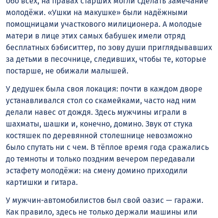
обо всех, на правах старших могли сделать замечание
молодёжи. «Ушки на макушке» были надёжными
помощницами участкового милиционера. А молодые
матери в лице этих самых бабушек имели отряд
бесплатных бэбиситтер, по зову души приглядывавших
за детьми в песочнице, следивших, чтобы те, которые
постарше, не обижали малышей.
У дедушек была своя локация: почти в каждом дворе
устанавливался стол со скамейками, часто над ним
делали навес от дождя. Здесь мужчины играли в
шахматы, шашки и, конечно, домино. Звук от стука
костяшек по деревянной столешнице невозможно
было спутать ни с чем. В тёплое время года сражались
до темноты и только поздним вечером передавали
эстафету молодёжи: на смену домино приходили
картишки и гитара.
У мужчин-автомобилистов был свой оазис — гаражи.
Как правило, здесь не только держали машины или