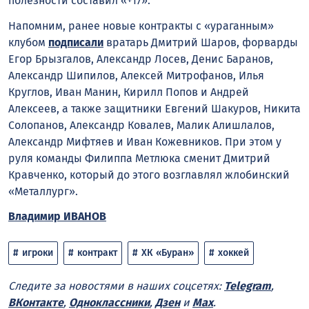
полезности составил «+17».
Напомним, ранее новые контракты с «ураганным»
клубом
подписали
вратарь Дмитрий Шаров, форварды
Егор Брызгалов, Александр Лосев, Денис Баранов,
Александр Шипилов, Алексей Митрофанов, Илья
Круглов, Иван Манин, Кирилл Попов и Андрей
Алексеев, а также защитники Евгений Шакуров, Никита
Солопанов, Александр Ковалев, Малик Алишлалов,
Александр Мифтяев и Иван Кожевников. При этом у
руля команды Филиппа Метлюка сменит Дмитрий
Кравченко, который до этого возглавлял жлобинский
«Металлург».
Владимир ИВАНОВ
игроки
контракт
ХК «Буран»
хоккей
Следите за новостями в наших соцсетях:
Telegram
,
ВКонтакте
,
Одноклассники
,
Дзен
и
Max
.