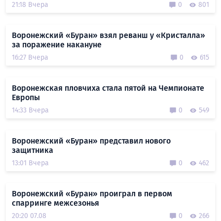
21:18 Вчера
0
801
Воронежский «Буран» взял реванш у «Кристалла»
за поражение накануне
16:27 Вчера
0
615
Воронежская пловчиха стала пятой на Чемпионате
Европы
14:33 Вчера
0
549
Воронежский «Буран» представил нового
защитника
13:01 Вчера
0
462
Воронежский «Буран» проиграл в первом
спарринге межсезонья
20:20 07.08
0
266