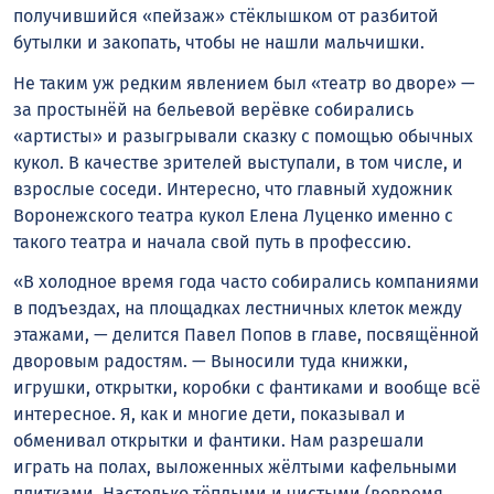
получившийся «пейзаж» стёклышком от разбитой
бутылки и закопать, чтобы не нашли мальчишки.
Не таким уж редким явлением был «театр во дворе» —
за простынёй на бельевой верёвке собирались
«артисты» и разыгрывали сказку с помощью обычных
кукол. В качестве зрителей выступали, в том числе, и
взрослые соседи. Интересно, что главный художник
Воронежского театра кукол Елена Луценко именно с
такого театра и начала свой путь в профессию.
«В холодное время года часто собирались компаниями
в подъездах, на площадках лестничных клеток между
этажами, — делится Павел Попов в главе, посвящённой
дворовым радостям. — Выносили туда книжки,
игрушки, открытки, коробки с фантиками и вообще всё
интересное. Я, как и многие дети, показывал и
обменивал открытки и фантики. Нам разрешали
играть на полах, выложенных жёлтыми кафельными
плитками. Настолько тёплыми и чистыми (вовремя