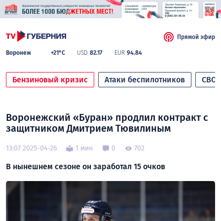
Прямой эфир
Воронеж
+21°C
USD
82.17
EUR
94.84
Бензиновый кризис
Атаки беспилотников
СВО
Воронежский «Буран» продлил контракт с
защитником Дмитрием Тювилиным
13:07 2025-04-26
1 мин
0
702
В нынешнем сезоне он заработал 15 очков