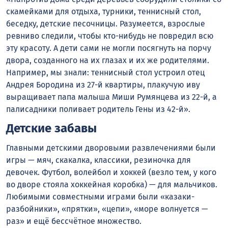
скамейками для отдыха, турники, теннисный стол,
беседку, детские песочницы. Разумеется, взрослые
ревниво следили, чтобы кто-нибудь не повредил всю
эту красоту. А дети сами не могли посягнуть на порчу
двора, созданного на их глазах и их же родителями.
Например, мы знали: теннисный стол устроил отец
Андрея Бородина из 27-й квартиры, плакучую иву
выращивает папа малыша Миши Румянцева из 22-й, а
палисадники поливает родитель Гены из 42-й».
Детские забавы
Главными детскими дворовыми развлечениями были
игры — мяч, скакалка, классики, резиночка для
девочек. Футбол, волейбол и хоккей (везло тем, у кого
во дворе стояла хоккейная коробка) — для мальчиков.
Любимыми совместными играми были «казаки-
разбойники», «прятки», «цепи», «море волнуется —
раз» и ещё бессчётное множество.