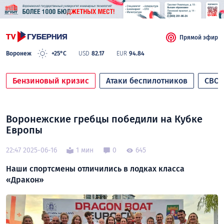
Прямой эфир
Воронеж
+25°C
USD
82.17
EUR
94.84
Бензиновый кризис
Атаки беспилотников
СВО
Воронежские гребцы победили на Кубке
Европы
22:47 2025-06-16
1 мин
0
645
Наши спортсмены отличились в лодках класса
«Дракон»