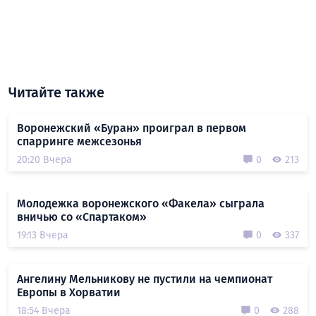
Читайте также
Воронежский «Буран» проиграл в первом
спарринге межсезонья
20:20 Вчера
0
213
Молодежка воронежского «Факела» сыграла
вничью со «Спартаком»
19:13 Вчера
0
337
Ангелину Мельникову не пустили на чемпионат
Европы в Хорватии
18:54 Вчера
0
288