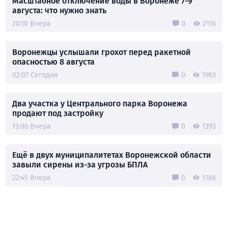
Масштабное отключение воды в Воронеже 7-9
августа: что нужно знать
20:10 Вчера
0
2116
Воронежцы услышали грохот перед ракетной
опасностью 8 августа
02:07 Сегодня
0
1963
Два участка у Центрального парка Воронежа
продают под застройку
13:06 Вчера
0
1393
Ещё в двух муниципалитетах Воронежской области
завыли сирены из-за угрозы БПЛА
22:45 Вчера
0
1186