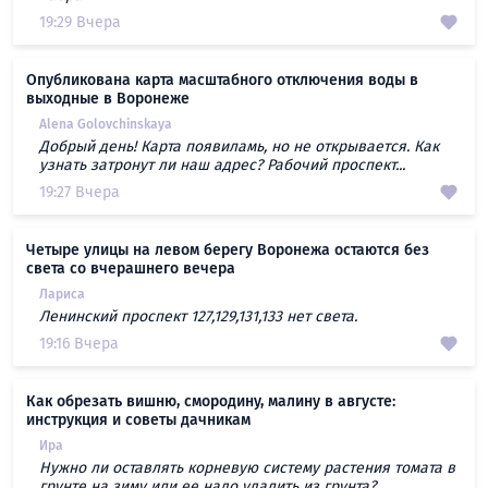
19:29 Вчера
Опубликована карта масштабного отключения воды в
выходные в Воронеже
Alena Golovchinskaya
Добрый день! Карта появиламь, но не открывается. Как
узнать затронут ли наш адрес? Рабочий проспект...
19:27 Вчера
Четыре улицы на левом берегу Воронежа остаются без
света со вчерашнего вечера
Лариса
Ленинский проспект 127,129,131,133 нет света.
19:16 Вчера
Как обрезать вишню, смородину, малину в августе:
инструкция и советы дачникам
Ира
Нужно ли оставлять корневую систему растения томата в
грунте на зиму или ее надо удалить из грунта?