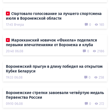
Стартовало голосование за лучшего спортсмена
июля в Воронежской области
17:45 Вчера
0
165
Марокканский новичок «Факела» поделился
первыми впечатлениями от Воронежа и клуба
20:40 06.08
0
2186
Воронежский прыгун в длину победил на открытом
Кубке Беларуси
19:33 06.08
0
258
Воронежские стрелки завоевали четвёртую медаль
Первенства России
09:10 06.08
0
272