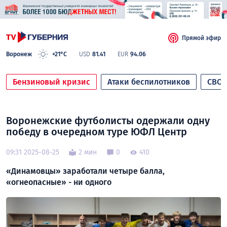
Прямой эфир
Воронеж
+21°C
USD
81.41
EUR
94.06
Бензиновый кризис
Атаки беспилотников
СВО
Воронежские футболисты одержали одну
победу в очередном туре ЮФЛ Центр
09:31 2025-08-25
2 мин
0
410
«Динамовцы» заработали четыре балла,
«огнеопасные» - ни одного