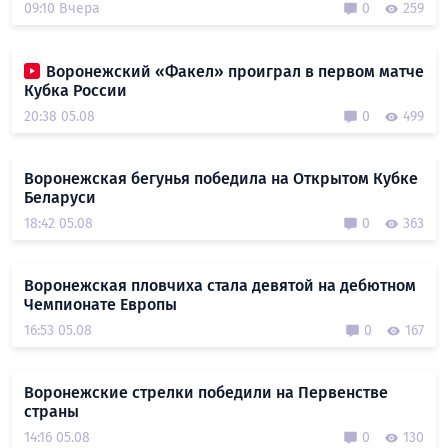
09:10 Вчера
0
259
Воронежский «Факел» проиграл в первом матче
Кубка России
20:38 05.08
0
499
Воронежская бегунья победила на Открытом Кубке
Беларуси
18:42 05.08
0
363
Воронежская пловчиха стала девятой на дебютном
Чемпионате Европы
16:53 05.08
0
167
Воронежские стрелки победили на Первенстве
страны
14:16 05.08
0
130