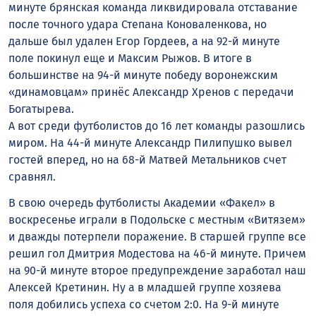
минуте брянская команда ликвидировала отставание
после точного удара Степана Коноваленкова, но
дальше был удален Егор Гордеев, а на 92-й минуте
поле покинул еще и Максим Рыжов. В итоге в
большинстве на 94-й минуте победу воронежским
«динамовцам» принёс Александр Хренов с передачи
Богатырева.
А вот среди футболистов до 16 лет команды разошлись
миром. На 44-й минуте Александр Пилипушко вывел
гостей вперед, но на 68-й Матвей Метальников счет
сравнял.
В свою очередь футболисты Академии «Факел» в
воскресенье играли в Подольске с местным «Витязем»
и дважды потерпели поражение. В старшей группе все
решил гол Дмитрия Модестова на 46-й минуте. Причем
на 90-й минуте второе предупреждение заработал наш
Алексей Кретинин. Ну а в младшей группе хозяева
поля добились успеха со счетом 2:0. На 9-й минуте