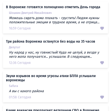
В Воронеже готовятся полноценно отметить День города
Шошкин Дмитрий Михайлович
Можешь сидеть дома плакать - грустить! Людям нужны
положительные эмоции в трудное время, а не отрица...
16:59 Сегодня
Три района Воронежа останутся без воды на 35 часов
Депутат
Ну народ у нас, ну говнистый! Куда не целуй, а везде у
него жопа получается... услышали. В следующем...
12:36 Сегодня
Звуки взрывов во время угрозы атаки БПЛА услышали
воронежцы
Safura
А вы с какого района
01:58 Сегодня
Какие вакансии предлагают ветеранам СВО в Воронеже