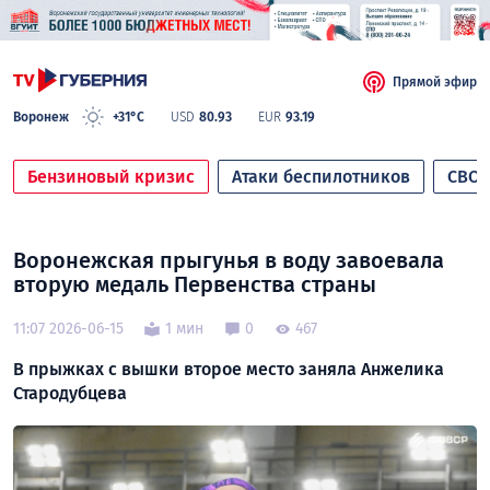
Прямой эфир
Воронеж
+31°C
USD
80.93
EUR
93.19
Бензиновый кризис
Атаки беспилотников
СВО
Воронежская прыгунья в воду завоевала
вторую медаль Первенства страны
11:07 2026-06-15
1 мин
0
467
В прыжках с вышки второе место заняла Анжелика
Стародубцева