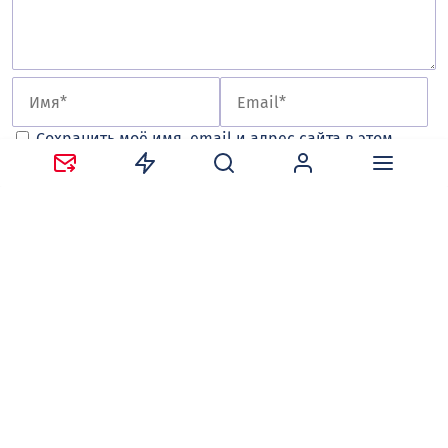
Сохранить моё имя, email и адрес сайта в этом
браузере для последующих моих комментариев.
Оставляя комментарий, вы соглашаетесь с
политикой
конфиденциальности и обработки персональных
данных
и
правилами общения
на сайте tv-gubernia.ru.
Чтобы отслеживать ответы и реакции пользователей
на ваши комментарии, необходимо
авторизоваться
.